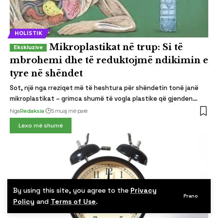
HOLISTIK
Mikroplastikat në trup: Si të
mbrohemi dhe të reduktojmë ndikimin e
tyre në shëndet
Sot, një nga rreziqet më të heshtura për shëndetin tonë janë
mikroplastikat – grimca shumë të vogla plastike që gjenden…
Nga
Redaksia
5 muaj më parë
Lexo më shumë
By using this site, you agree to the
Privacy
Prano
Policy
and
Terms of Use
.