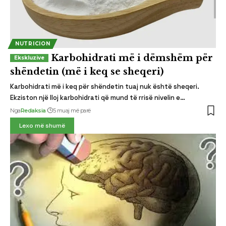
NUTRICION
Karbohidrati më i dëmshëm për
shëndetin (më i keq se sheqeri)
Karbohidrati më i keq për shëndetin tuaj nuk është sheqeri.
Ekziston një lloj karbohidrati që mund të rrisë nivelin e…
Nga
Redaksia
5 muaj më parë
Lexo më shumë