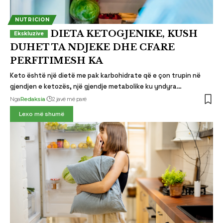
NUTRICION
DIETA KETOGJENIKE, KUSH
DUHET TA NDJEKE DHE CFARE
PERFITIMESH KA
Keto është një dietë me pak karbohidrate që e çon trupin në
gjendjen e ketozës, një gjendje metabolike ku yndyra…
Nga
Redaksia
2 javë më parë
Lexo më shumë