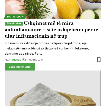
NUTRICION
Ushqimet më të mira
antiinflamatore – si të ushqehemi për të
ulur inflamacionin në trup
Inflamacioni është një proces natyror i trupit tonë, një
mekanizëm mbrojtës që aktivizohet kur kemi infeksione,
dëmtime apo stres. Por…
Nga
Redaksia
5 muaj më parë
Lexo më shumë