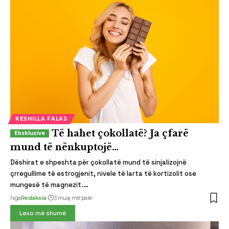
KESHILLA FALAS
Të hahet çokollatë? Ja çfarë
mund të nënkuptojë…
Dëshirat e shpeshta për çokollatë mund të sinjalizojnë
çrregullime të estrogjenit, nivele të larta të kortizolit ose
mungesë të magnezit.…
Nga
Redaksia
3 muaj më parë
Lexo më shumë