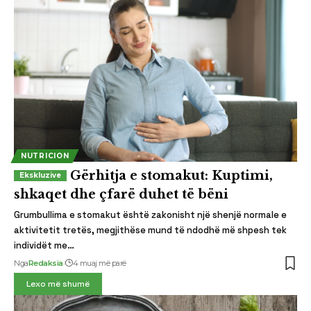
NUTRICION
Gërhitja e stomakut: Kuptimi,
shkaqet dhe çfarë duhet të bëni
Grumbullima e stomakut është zakonisht një shenjë normale e
aktivitetit tretës, megjithëse mund të ndodhë më shpesh tek
individët me…
Nga
Redaksia
4 muaj më parë
Lexo më shumë