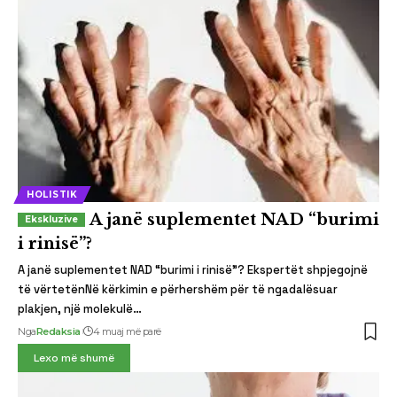
HOLISTIK
A janë suplementet NAD “burimi
i rinisë”?
A janë suplementet NAD “burimi i rinisë”? Ekspertët shpjegojnë
të vërtetënNë kërkimin e përhershëm për të ngadalësuar
plakjen, një molekulë…
Nga
Redaksia
4 muaj më parë
Lexo më shumë