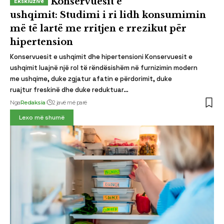
Konservuesit e
ushqimit: Studimi i ri lidh konsumimin
më të lartë me rritjen e rrezikut për
hipertension
Konservuesit e ushqimit dhe hipertensioni Konservuesit e
ushqimit luajnë një rol të rëndësishëm në furnizimin modern
me ushqime, duke zgjatur afatin e përdorimit, duke
ruajtur freskinë dhe duke reduktuar…
Nga
Redaksia
2 javë më parë
Lexo më shumë