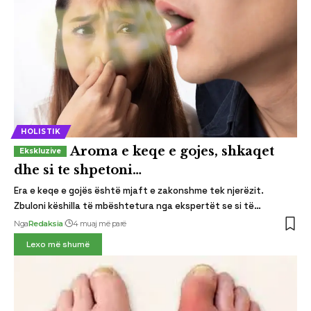
HOLISTIK
Aroma e keqe e gojes, shkaqet
dhe si te shpetoni…
Era e keqe e gojës është mjaft e zakonshme tek njerëzit.
Zbuloni këshilla të mbështetura nga ekspertët se si të…
Nga
Redaksia
4 muaj më parë
Lexo më shumë