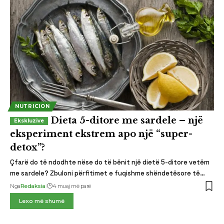
NUTRICION
Dieta 5-ditore me sardele – një
eksperiment ekstrem apo një “super-
detox”?
Çfarë do të ndodhte nëse do të bënit një dietë 5-ditore vetëm
me sardele? Zbuloni përfitimet e fuqishme shëndetësore të…
Nga
Redaksia
4 muaj më parë
Lexo më shumë