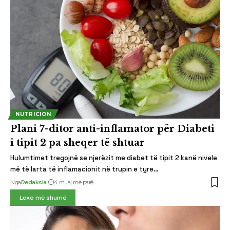
NUTRICION
Plani 7-ditor anti-inflamator për Diabeti
i tipit 2 pa sheqer të shtuar
Hulumtimet tregojnë se njerëzit me diabet të tipit 2 kanë nivele
më të larta të inflamacionit në trupin e tyre…
Nga
Redaksia
4 muaj më parë
Lexo më shumë