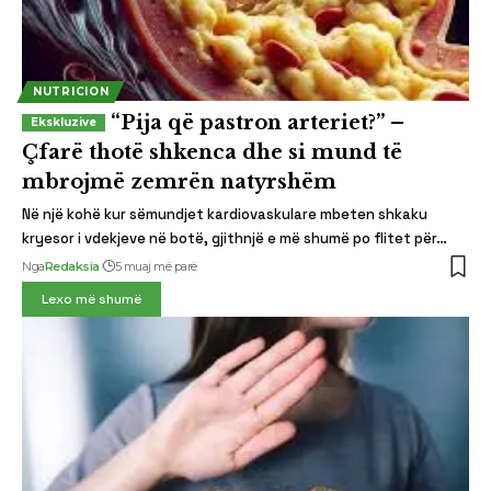
NUTRICION
“Pija që pastron arteriet?” –
Çfarë thotë shkenca dhe si mund të
mbrojmë zemrën natyrshëm
Në një kohë kur sëmundjet kardiovaskulare mbeten shkaku
kryesor i vdekjeve në botë, gjithnjë e më shumë po flitet për…
Nga
Redaksia
5 muaj më parë
Lexo më shumë