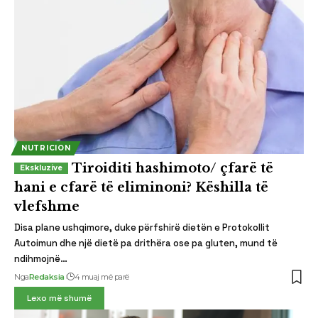
NUTRICION
Tiroiditi hashimoto/ çfarë të
hani e cfarë të eliminoni? Këshilla të
vlefshme
Disa plane ushqimore, duke përfshirë dietën e Protokollit
Autoimun dhe një dietë pa drithëra ose pa gluten, mund të
ndihmojnë…
Nga
Redaksia
4 muaj më parë
Lexo më shumë