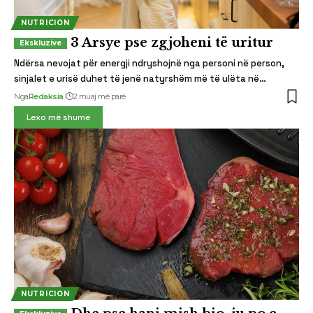
NUTRICION
3 Arsye pse zgjoheni të uritur
Ndërsa nevojat për energji ndryshojnë nga personi në person,
sinjalet e urisë duhet të jenë natyrshëm më të ulëta në…
Nga
Redaksia
2 muaj më parë
Lexo më shumë
NUTRICION