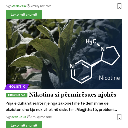
Nga
Redaksia
3 muaj më parë
Lexo më shumë
HOLISTIK
Nikotina si përmirësues njohës
Pirja e duhanit është një nga zakonet më të dëmshme që
ekziston dhe kjo nuk vihet në diskutim. Megjithatë, problemi…
Nga
Altin Joka
3 muaj më parë
Lexo më shumë