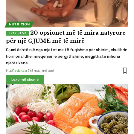
NUTRICION
20 opsionet më të mira natyrore
për një GJUME më të mirë
Gjumi është një nga mjetet më të fuqishme për shërim, ekuilibrin
hormonal dhe mirëqenien e përgjithshme, megjithatë miliona
njerëz kanë…
Nga
Redaksia
5 muaj më parë
Lexo më shumë