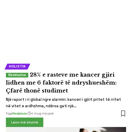
HOLISTIK
28% e rasteve me kancer gjiri
lidhen me 6 faktorë të ndryshueshëm:
Çfarë thonë studimet
Një raport i ri global ngre alarmin: kanceri i gjirit pritet të rritet
në vitet e ardhshme, ndërsa gati një…
Nga
Redaksia
4 muaj më parë
Lexo më shumë