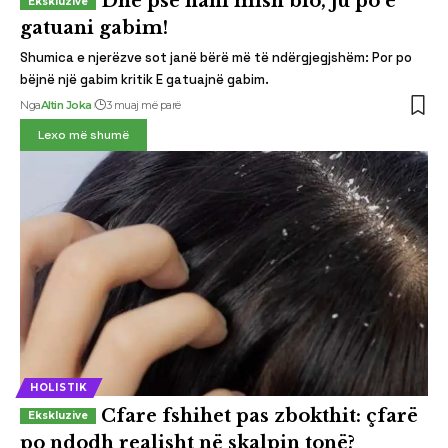
Dhe pse hani mish bio, ju po e
gatuani gabim!
Shumica e njerëzve sot janë bërë më të ndërgjegjshëm: Por po
bëjnë një gabim kritik E gatuajnë gabim.
Nga
Altin Joka
3 muaj më parë
Lexo më shumë
HOLISTIK
Cfare fshihet pas zbokthit: çfarë
po ndodh realisht në skalpin tonë?