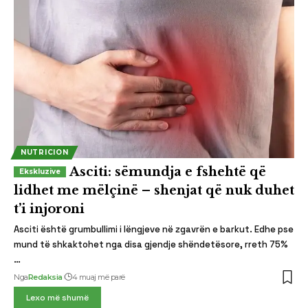
NUTRICION
Asciti: sëmundja e fshehtë që
lidhet me mëlçinë – shenjat që nuk duhet
t’i injoroni
Asciti është grumbullimi i lëngjeve në zgavrën e barkut. Edhe pse
mund të shkaktohet nga disa gjendje shëndetësore, rreth 75%
…
Nga
Redaksia
4 muaj më parë
Lexo më shumë