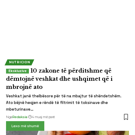
NUTRICION
10 zakone të përditshme që
dëmtojnë veshkat dhe ushqimet që i
mbrojnë ato
Veshkat janë thelbësore për të na mbajtur të shëndetshëm.
Ato bëjnë heqjen e rëndë të filtrimit të toksinave dhe
mbeturinave…
Nga
Redaksia
4 muaj më parë
Lexo më shumë