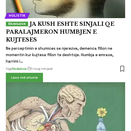
HOLISTIK
JA KUSH ESHTE SINJALI QE
PARALAJMERON HUMBJEN E
KUJTESES
Ne perceptimin e shumices se njerezve, demenca fillon ne
momentin kur kujtesa fillon te deshtoje. Humbja e emrave,
harrimi i…
Nga
Redaksia
5 muaj më parë
Lexo më shumë