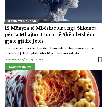
SHENDETI MENDOR
12 Mënyra të Mbështetura nga Shkenca
për ta Mbajtur Trurin të Shëndetshëm
gjatë gjithë Jetës
Ruajtja e një truri të shëndetshëm është thelbësore për të
jetuar një jetë të plotë dhe të pavarur me kalimin…
Nga
Redaksia
5 muaj më parë
Lexo më shumë