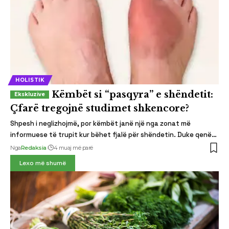
HOLISTIK
Këmbët si “pasqyra” e shëndetit:
Çfarë tregojnë studimet shkencore?
Shpesh i neglizhojmë, por këmbët janë një nga zonat më
informuese të trupit kur bëhet fjalë për shëndetin. Duke qenë…
Nga
Redaksia
4 muaj më parë
Lexo më shumë