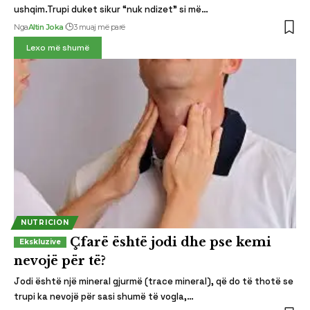
ushqim.Trupi duket sikur “nuk ndizet” si më…
Nga
Altin Joka
3 muaj më parë
Lexo më shumë
NUTRICION
Çfarë është jodi dhe pse kemi
nevojë për të?
Jodi është një mineral gjurmë (trace mineral), që do të thotë se
trupi ka nevojë për sasi shumë të vogla,…