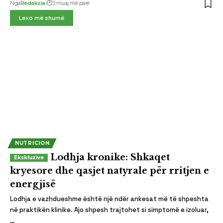
Nga
Redaksia
3 muaj më parë
Lexo më shumë
NUTRICION
Lodhja kronike: Shkaqet
kryesore dhe qasjet natyrale për rritjen e
energjisë
Lodhja e vazhdueshme është një ndër ankesat më të shpeshta
në praktikën klinike. Ajo shpesh trajtohet si simptomë e izoluar,
…