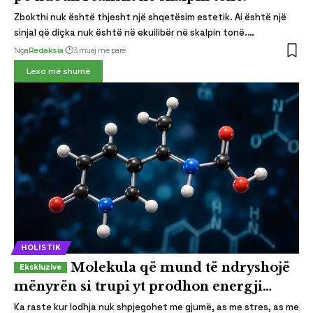
Zbokthi nuk është thjesht një shqetësim estetik. Ai është një
sinjal që diçka nuk është në ekuilibër në skalpin tonë.…
Nga
Redaksia
3 muaj më parë
Lexo më shumë
HOLISTIK
Molekula që mund të ndryshojë
mënyrën si trupi yt prodhon energji…
Ka raste kur lodhja nuk shpjegohet me gjumë, as me stres, as me