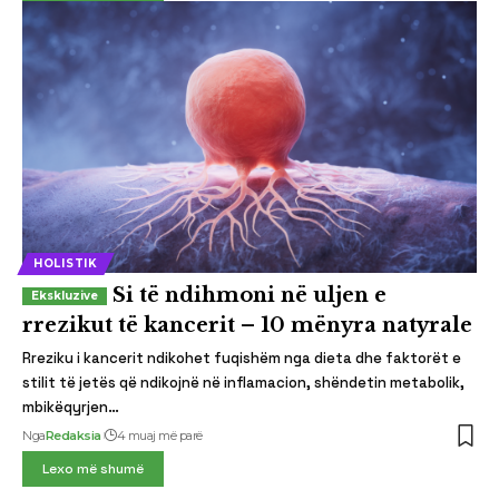
HOLISTIK
Si të ndihmoni në uljen e
rrezikut të kancerit – 10 mënyra natyrale
Rreziku i kancerit ndikohet fuqishëm nga dieta dhe faktorët e
stilit të jetës që ndikojnë në inflamacion, shëndetin metabolik,
mbikëqyrjen…
Nga
Redaksia
4 muaj më parë
Lexo më shumë