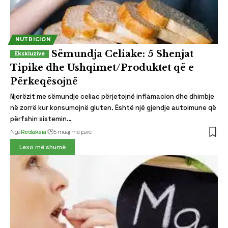
NUTRICION
Sëmundja Celiake: 5 Shenjat
Tipike dhe Ushqimet/Produktet që e
Përkeqësojnë
Njerëzit me sëmundje celiac përjetojnë inflamacion dhe dhimbje
në zorrë kur konsumojnë gluten. Është një gjendje autoimune që
përfshin sistemin…
Nga
Redaksia
5 muaj më parë
Lexo më shumë