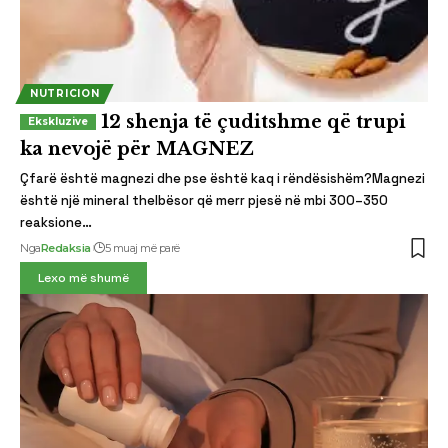
NUTRICION
12 shenja të çuditshme që trupi
ka nevojë për MAGNEZ
Çfarë është magnezi dhe pse është kaq i rëndësishëm?Magnezi
është një mineral thelbësor që merr pjesë në mbi 300–350
reaksione…
Nga
Redaksia
5 muaj më parë
Lexo më shumë