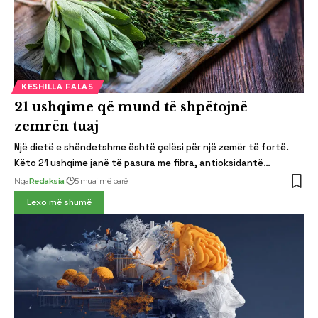
KESHILLA FALAS
21 ushqime që mund të shpëtojnë
zemrën tuaj
Një dietë e shëndetshme është çelësi për një zemër të fortë.
Këto 21 ushqime janë të pasura me fibra, antioksidantë…
Nga
Redaksia
5 muaj më parë
Lexo më shumë