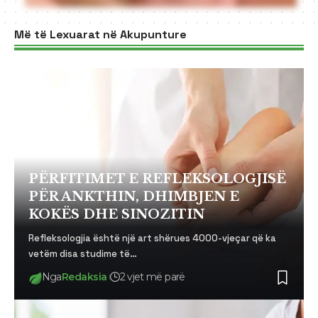
Më të Lexuarat në Akupunture
PËRFITIMET E REFLEKSOLOGJISË
PËR ANKTHIN, DHIMBJEN E
KOKËS DHE SINOZITIN
Refleksologjia është një art shërues 4000-vjeçar që ka
vetëm disa studime të…
Nga
Redaksia
2 vjet më parë