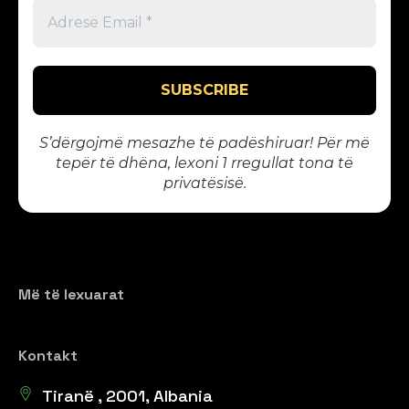
S’dërgojmë mesazhe të padëshiruar! Për më
tepër të dhëna, lexoni 1
rregullat tona të
privatësisë
.
Më të lexuarat
Kontakt
Tiranë , 2001, Albania