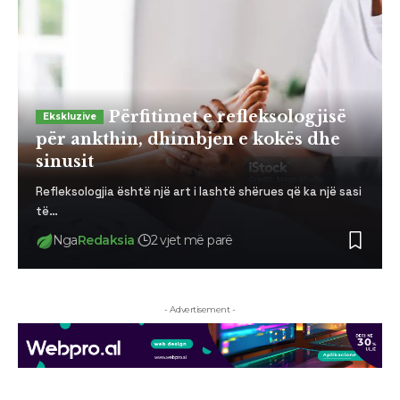
Përfitimet e refleksologjisë
për ankthin, dhimbjen e kokës dhe
sinusit
Refleksologjia është një art i lashtë shërues që ka një sasi
të…
Nga
Redaksia
2 vjet më parë
- Advertisement -