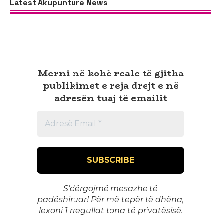
Latest Akupunture News
Merni në kohë reale të gjitha
publikimet e reja drejt e në
adresën tuaj të emailit
S’dërgojmë mesazhe të
padëshiruar! Për më tepër të dhëna,
lexoni 1
rregullat tona të privatësisë
.