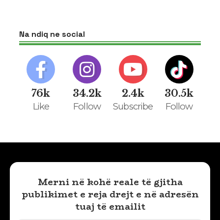
Na ndiq ne social
76k
34.2k
2.4k
30.5k
Like
Follow
Subscribe
Follow
Merni në kohë reale të gjitha
publikimet e reja drejt e në adresën
tuaj të emailit