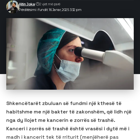
Altin Joka
2 vjet më parë
Përditësimi i fundit: 16 Janar, 2025 3:32 pm
Shkencëtarët zbuluan së fundmi një kthesë të
habitshme me një bakter të zakonshëm, që lidh një
nga dy llojet me kancerin e zorrës së trashë.
Kanceri i zorrës së trashë është vrasësi i dytë më i
madh i kancerit tek të rriturit (menjëherë pas