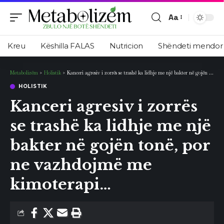
Aa
Ndryshimi
i
Kreu
Këshilla FALAS
Nutricion
Shëndeti mendor
madhësisë
së
Metabolizëm
>
Holistik
>
Kanceri agresiv i zorrës se trashë ka lidhje me një bakter në gojën tonë, por ne vazhdojmë me kimoterapi…
shkronjave
HOLISTIK
Kanceri agresiv i zorrës
se trashë ka lidhje me një
bakter në gojën tonë, por
ne vazhdojmë me
kimoterapi…