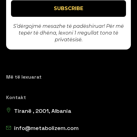
S’dërgojmë mesazhe të padëshiruar! Për më
tepër të dhëna, lexoni 1
rregullat tona të
privatësisë
.
Më të lexuarat
Kontakt
Tiranë , 2001, Albania
info@metabolizem.com