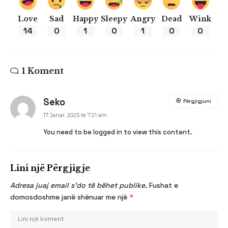
Love
Sad
Happy
Sleepy
Angry
Dead
Wink
14
0
1
0
1
0
0
1 Koment
Seko
Përgjigjuni
17 Janar, 2025 te 7:21 am
You need to be logged in to view this content.
Lini një Përgjigje
Adresa juaj email s’do të bëhet publike.
Fushat e
domosdoshme janë shënuar me një
*