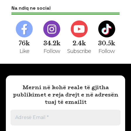
Na ndiq ne social
76k
34.2k
2.4k
30.5k
Like
Follow
Subscribe
Follow
Merni në kohë reale të gjitha
publikimet e reja drejt e në adresën
tuaj të emailit