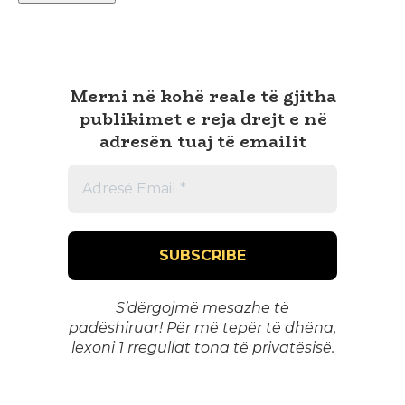
Merni në kohë reale të gjitha
publikimet e reja drejt e në
adresën tuaj të emailit
S’dërgojmë mesazhe të
padëshiruar! Për më tepër të dhëna,
lexoni 1
rregullat tona të privatësisë
.