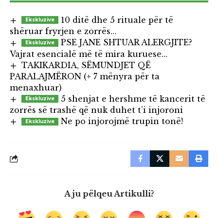
10 ditë dhe 5 rituale për të
shëruar fryrjen e zorrës…
PSE JANE SHTUAR ALERGJITE?
Vajrat esencialë më të mira kuruese…
TAKIKARDIA, SËMUNDJET QË
PARALAJMËRON (+ 7 mënyra për ta
menaxhuar)
5 shenjat e hershme të kancerit të
zorrës së trashë që nuk duhet t’i injoroni
Ne po injorojmë trupin tonë!
A ju pëlqeu Artikulli?