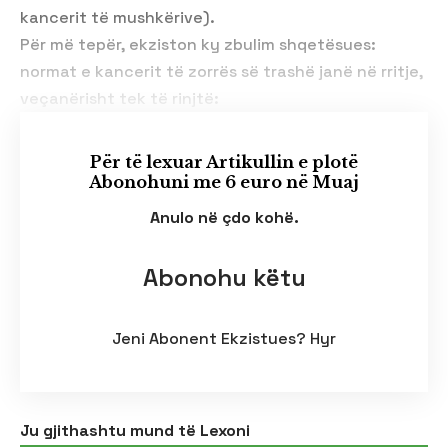
kancerit të mushkërive).
Për më tepër, ekziston ky zbulim shqetësues:
normat e kancerit të zorrës së trashë janë në rritje,
veçanërisht tek të rinjtë:
Për të lexuar Artikullin e plotë
Abonohuni me 6 euro në Muaj
Anulo në çdo kohë.
Abonohu këtu
Jeni Abonent Ekzistues?
Hyr
Ju gjithashtu mund të Lexoni