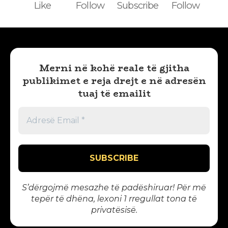
Like
Follow
Subscribe
Follow
Merni në kohë reale të gjitha
publikimet e reja drejt e në adresën
tuaj të emailit
S’dërgojmë mesazhe të padëshiruar! Për më
tepër të dhëna, lexoni 1
rregullat tona të
privatësisë
.