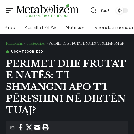
Aa
Ndryshimi
i
Kreu
Këshilla FALAS
Nutricion
Shëndeti mendor
madhësisë
së
Metabolizëm
>
Uncategorized
>
PERIMET DHE FRUTAT E NATËS: T’I SHMANGNI APO T’I PËRFSHINI NË DIETËN TUAJ?
shkronjave
UNCATEGORIZED
PERIMET DHE FRUTAT
E NATËS: T’I
SHMANGNI APO T’I
PËRFSHINI NË DIETËN
TUAJ?