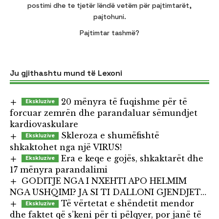
postimi dhe te tjetër lëndë vetëm për pajtimtarët,
pajtohuni.
Pajtimtar tashmë?
Ju gjithashtu mund të Lexoni
20 mënyra të fuqishme për të
forcuar zemrën dhe parandaluar sëmundjet
kardiovaskulare
Skleroza e shumëfishtë
shkaktohet nga një VIRUS!
Era e keqe e gojës, shkaktarët dhe
17 mënyra parandalimi
GODITJE NGA I NXEHTI APO HELMIM
NGA USHQIMI? JA SI TI DALLONI GJENDJET…
Të vërtetat e shëndetit mendor
dhe faktet që s’keni për ti pëlqyer, por janë të