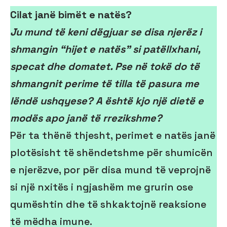
Cilat janë bimët e natës?
Ju mund të keni dëgjuar se disa njerëz i
shmangin “hijet e natës” si patëllxhani,
specat dhe domatet. Pse në tokë do të
shmangnit perime të tilla të pasura me
lëndë ushqyese? A është kjo një dietë e
modës apo janë të rrezikshme?
Për ta thënë thjesht, perimet e natës janë
plotësisht të shëndetshme për shumicën
e njerëzve, por për disa mund të veprojnë
si një nxitës i ngjashëm me grurin ose
qumështin dhe të shkaktojnë reaksione
të mëdha imune.