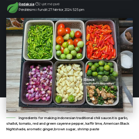
Redaksia
2 vjet më parë
Përditësimi i fundit: 27 Nëntor, 2024 5:25 pm
Ingredients for making indonesian traditional chili sauce.it is garlic,
shallot, tomato, red and green cayenne pepper, kaffir lime, American Black
Nightshade, aromatic ginger,brown sugar, shrimp paste