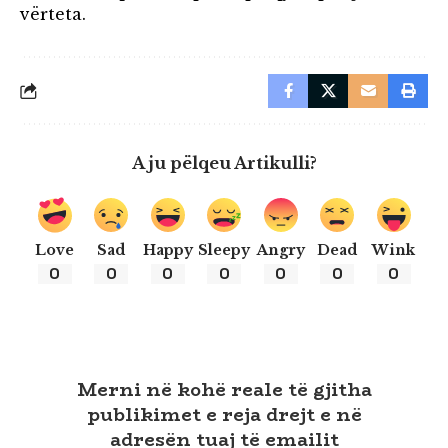
vërteta.
A ju pëlqeu Artikulli?
Love
Sad
Happy
Sleepy
Angry
Dead
Wink
0
0
0
0
0
0
0
Merni në kohë reale të gjitha
publikimet e reja drejt e në
adresën tuaj të emailit