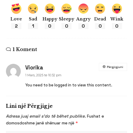
Love
Sad
Happy
Sleepy
Angry
Dead
Wink
2
1
0
0
0
0
0
1 Koment
Viorika
Përgjigjuni
1 Mars, 2025 te 10:32 pm
You need to be logged in to view this content.
Lini një Përgjigje
Adresa juaj email s’do të bëhet publike.
Fushat e
domosdoshme janë shënuar me një
*