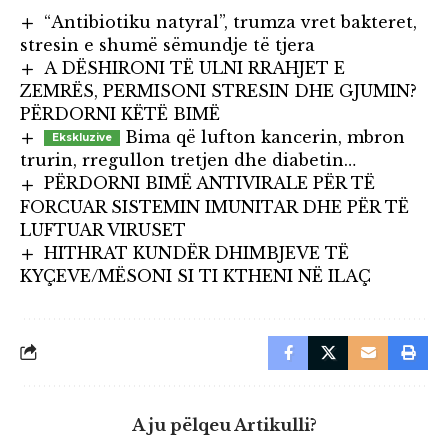
“Antibiotiku natyral”, trumza vret bakteret,
stresin e shumë sëmundje të tjera
A DËSHIRONI TË ULNI RRAHJET E
ZEMRËS, PERMISONI STRESIN DHE GJUMIN?
PËRDORNI KËTË BIMË
Bima që lufton kancerin, mbron
trurin, rregullon tretjen dhe diabetin…
PËRDORNI BIMË ANTIVIRALE PËR TË
FORCUAR SISTEMIN IMUNITAR DHE PËR TË
LUFTUAR VIRUSET
HITHRAT KUNDËR DHIMBJEVE TË
KYÇEVE/MËSONI SI TI KTHENI NË ILAÇ
A ju pëlqeu Artikulli?