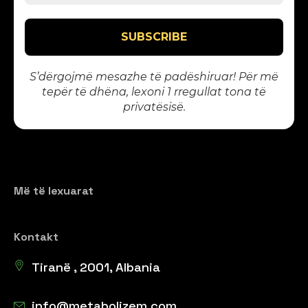
S’dërgojmë mesazhe të padëshiruar! Për më
tepër të dhëna, lexoni 1
rregullat tona të
privatësisë
.
Më të lexuarat
Kontakt
Tiranë , 2001, Albania
info@metabolizem.com