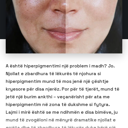
A është hiperpigmentimi një problem i madh? Jo.
Njollat e zbardhura të lëkurës të njohura si
hiperpigmentim mund të mos jenë një çështje
kryesore për disa njerëz. Por për të tjerët, mund të
jetë një burim ankthi – veçanërisht për ata me
hiperpigmentim në zona të dukshme si fytyra.
Lajmi i mirë është se me ndihmën e disa bimëve, ju
mund të zvogëloni në mënyrë dramatike njollat e
errëta dhe të zbardhura të lëkurës duke bërë një