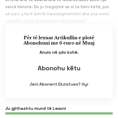
salcë bimore. Do ju tregojmë se si ta bëni këtë, por
së pari, çfarë është hiperpigmentimi dhe pse kemi
zgjedhur këto dy barishte të veçanta?
Për të lexuar Artikullin e plotë
Abonohuni me 6 euro në Muaj
Anulo në çdo kohë.
Abonohu këtu
Jeni Abonent Ekzistues?
Hyr
Ju gjithashtu mund të Lexoni