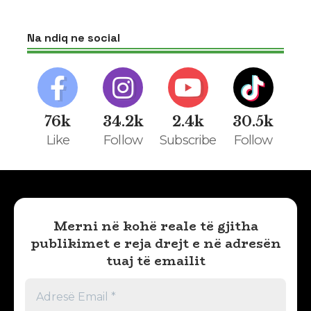
Na ndiq ne social
76k
34.2k
2.4k
30.5k
Like
Follow
Subscribe
Follow
Merni në kohë reale të gjitha
publikimet e reja drejt e në adresën
tuaj të emailit