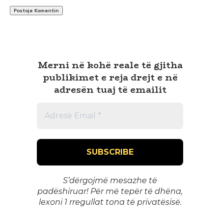
Merni në kohë reale të gjitha
publikimet e reja drejt e në
adresën tuaj të emailit
S’dërgojmë mesazhe të
padëshiruar! Për më tepër të dhëna,
lexoni 1
rregullat tona të privatësisë
.