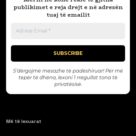
publikimet e reja drejt e në adresën
tuaj të emailit
S’dërgojmë mesazhe të padëshiruar! Për më
tepër të dhëna, lexoni 1
rregullat tona të
privatësisë
.
Më të lexuarat