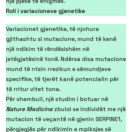
një pjesë të enigmës.
Roli i variacioneve gjenetike
Variacionet gjenetike, të njohura
gjithashtu si mutacione, mund të kenë
një ndikim të rëndësishëm në
jetëgjatësinë tonë. Ndërsa disa mutacione
mund të rrisin rrezikun e sëmundjeve
specifike, të tjerët kanë potencialin për
të rritur vitet tona.
Për shembull, një studim i botuar në
Nature Medicine
zbuloi se individët me një
mutacion të veçantë në gjenin SERPINE1,
përgjegjës për ndikimin e mpiksjes së