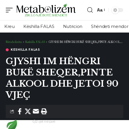
Aa
Ndryshimi
i
Kreu
Këshilla FALAS
Nutricion
Shëndeti mendor
madhësisë
së
Metabolizëm
>
Keshilla FALAS
>
GJYSHI IM HËNGRI BUKË SHEQER,PINTE ALKOOL DHE JETOI 90 VJEÇ
shkronjave
KESHILLA FALAS
GJYSHI IM HËNGRI
BUKË SHEQER,PINTE
ALKOOL DHE JETOI 90
VJEÇ
Redaksia
2 vjet më parë
Përditësimi i fundit: 29 Qershor, 2024 3:10 pm