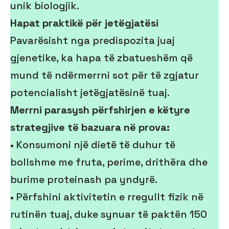
unik biologjik.
Hapat praktikë për jetëgjatësi
Pavarësisht nga predispozita juaj
gjenetike, ka hapa të zbatueshëm që
mund të ndërmerrni sot për të zgjatur
potencialisht jetëgjatësinë tuaj.
Merrni parasysh përfshirjen e këtyre
strategjive të bazuara në prova:
• Konsumoni një dietë të duhur të
bollshme me fruta, perime, drithëra dhe
burime proteinash pa yndyrë.
• Përfshini aktivitetin e rregullt fizik në
rutinën tuaj, duke synuar të paktën 150