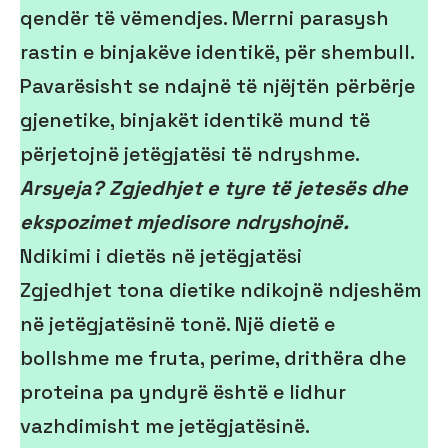
qendër të vëmendjes. Merrni parasysh
rastin e binjakëve identikë, për shembull.
Pavarësisht se ndajnë të njëjtën përbërje
gjenetike, binjakët identikë mund të
përjetojnë jetëgjatësi të ndryshme.
Arsyeja? Zgjedhjet e tyre të jetesës dhe
ekspozimet mjedisore ndryshojnë.
Ndikimi i dietës në jetëgjatësi
Zgjedhjet tona dietike ndikojnë ndjeshëm
në jetëgjatësinë tonë. Një dietë e
bollshme me fruta, perime, drithëra dhe
proteina pa yndyrë është e lidhur
vazhdimisht me jetëgjatësinë.