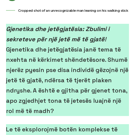
Cropped shot of an unrecognizable man leaning on his walking stick
Gjenetika dhe jetëgjatësia: Zbulimi i
sekreteve për një jetë më të gjat
ë
!
Gjenetika dhe jetëgjatësia janë tema të
nxehta në kërkimet shëndetësore. Shumë
njerëz pyesin pse disa individë gëzojnë një
jetë të gjatë, ndërsa të tjerët plaken
ndryshe. A është e gjitha për gjenet tona,
apo zgjedhjet tona të jetesës luajnë një
rol më të madh?
Le të eksplorojmë botën komplekse të