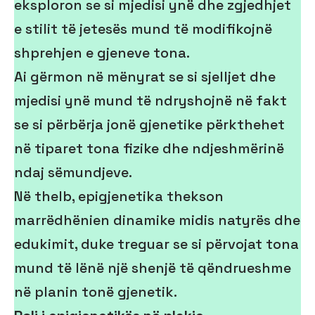
eksploron se si mjedisi ynë dhe zgjedhjet
e stilit të jetesës mund të modifikojnë
shprehjen e gjeneve tona.
Ai gërmon në mënyrat se si sjelljet dhe
mjedisi ynë mund të ndryshojnë në fakt
se si përbërja jonë gjenetike përkthehet
në tiparet tona fizike dhe ndjeshmërinë
ndaj sëmundjeve.
Në thelb, epigjenetika thekson
marrëdhënien dinamike midis natyrës dhe
edukimit, duke treguar se si përvojat tona
mund të lënë një shenjë të qëndrueshme
në planin tonë gjenetik.