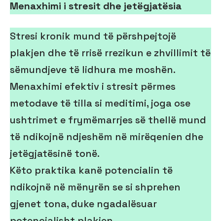
Menaxhimi i stresit dhe jetëgjatësia
Stresi kronik mund të përshpejtojë
plakjen dhe të rrisë rrezikun e zhvillimit të
sëmundjeve të lidhura me moshën.
Menaxhimi efektiv i stresit përmes
metodave të tilla si meditimi, joga ose
ushtrimet e frymëmarrjes së thellë mund
të ndikojnë ndjeshëm në mirëqenien dhe
jetëgjatësinë tonë.
Këto praktika kanë potencialin të
ndikojnë në mënyrën se si shprehen
gjenet tona, duke ngadalësuar
potencialisht plakjen.