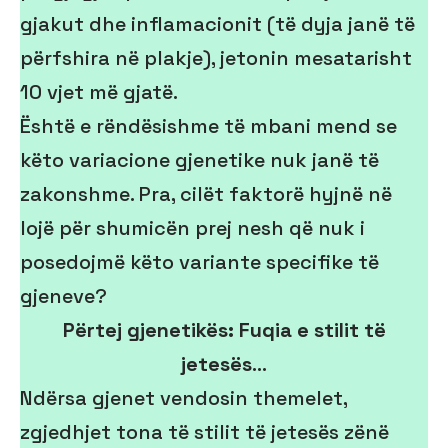
gjakut dhe inflamacionit (të dyja janë të
përfshira në plakje), jetonin mesatarisht
10 vjet më gjatë.
Është e rëndësishme të mbani mend se
këto variacione gjenetike nuk janë të
zakonshme. Pra, cilët faktorë hyjnë në
lojë për shumicën prej nesh që nuk i
posedojmë këto variante specifike të
gjeneve?
Përtej gjenetikës: Fuqia e stilit të
jetesës
…
Ndërsa gjenet vendosin themelet,
zgjedhjet tona të stilit të jetesës zënë