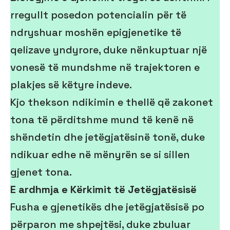
rregullt posedon potencialin për të
ndryshuar moshën epigjenetike të
qelizave yndyrore, duke nënkuptuar një
vonesë të mundshme në trajektoren e
plakjes së këtyre indeve.
Kjo thekson ndikimin e thellë që zakonet
tona të përditshme mund të kenë në
shëndetin dhe jetëgjatësinë tonë, duke
ndikuar edhe në mënyrën se si sillen
gjenet tona.
E ardhmja e Kërkimit të Jetëgjatësisë
Fusha e gjenetikës dhe jetëgjatësisë po
përparon me shpejtësi, duke zbuluar