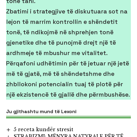
tonë tani.
Zbatimi i strategjive të diskutuara sot na
lejon të marrim kontrollin e shëndetit
tonë, të ndikojmë në shprehjen tonë
gjenetike dhe të punojmë drejt një të
ardhmeje të mbushur me vitalitet.
Përqafoni udhëtimin për të jetuar një jetë
më të gjatë, më të shëndetshme dhe
zhbllokoni potencialin tuaj të plotë për
një ekzistencë të gjallë dhe përmbushëse.
Ju gjithashtu mund të Lexoni
5 receta kundër stresit
STRABIZMI: MËNYRA NATYRALE PËR TË