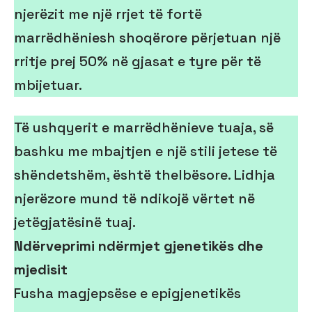
njerëzit me një rrjet të fortë
marrëdhëniesh shoqërore përjetuan një
rritje prej 50% në gjasat e tyre për të
mbijetuar.
Të ushqyerit e marrëdhënieve tuaja, së
bashku me mbajtjen e një stili jetese të
shëndetshëm, është thelbësore. Lidhja
njerëzore mund të ndikojë vërtet në
jetëgjatësinë tuaj.
Ndërveprimi ndërmjet gjenetikës dhe
mjedisit
Fusha magjepsëse e epigjenetikës