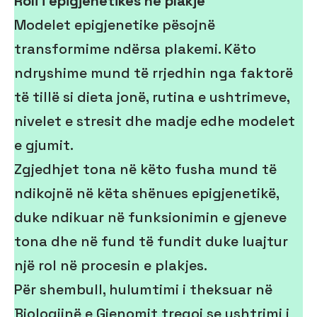
Roli i epigjenetikës në plakje
Modelet epigjenetike pësojnë
transformime ndërsa plakemi. Këto
ndryshime mund të rrjedhin nga faktorë
të tillë si dieta jonë, rutina e ushtrimeve,
nivelet e stresit dhe madje edhe modelet
e gjumit.
Zgjedhjet tona në këto fusha mund të
ndikojnë në këta shënues epigjenetikë,
duke ndikuar në funksionimin e gjeneve
tona dhe në fund të fundit duke luajtur
një rol në procesin e plakjes.
Për shembull, hulumtimi i theksuar në
Biologjinë e Gjenomit tregoi se ushtrimi i