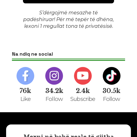
S’dërgojmë mesazhe të
padëshiruar! Për më tepër të dhëna,
lexoni 1
rregullat tona të privatësisë
.
Na ndiq ne social
76k
34.2k
2.4k
30.5k
Like
Follow
Subscribe
Follow
Merni në kohë reale të gjitha