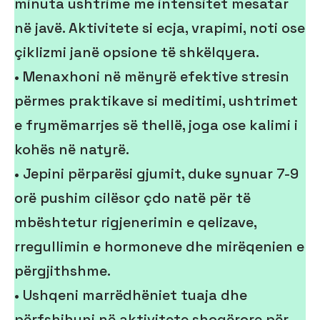
minuta ushtrime me intensitet mesatar
në javë. Aktivitete si ecja, vrapimi, noti ose
çiklizmi janë opsione të shkëlqyera.
• Menaxhoni në mënyrë efektive stresin
përmes praktikave si meditimi, ushtrimet
e frymëmarrjes së thellë, joga ose kalimi i
kohës në natyrë.
• Jepini përparësi gjumit, duke synuar 7-9
orë pushim cilësor çdo natë për të
mbështetur rigjenerimin e qelizave,
rregullimin e hormoneve dhe mirëqenien e
përgjithshme.
• Ushqeni marrëdhëniet tuaja dhe
përfshihuni në aktivitete shoqërore për