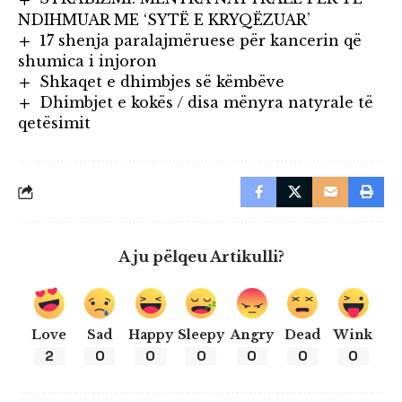
NDIHMUAR ME ‘SYTË E KRYQËZUAR’
17 shenja paralajmëruese për kancerin që
shumica i injoron
Shkaqet e dhimbjes së këmbëve
Dhimbjet e kokës / disa mënyra natyrale të
qetësimit
A ju pëlqeu Artikulli?
Love
Sad
Happy
Sleepy
Angry
Dead
Wink
2
0
0
0
0
0
0