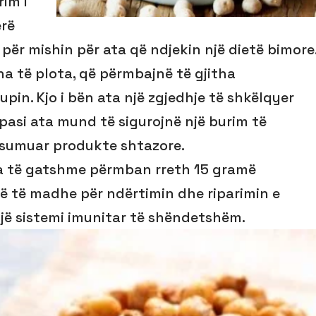
rim i
ërë
 për mishin për ata që ndjekin një dietë bimore
na të plota, që përmbajnë të gjitha
pin. Kjo i bën ata një zgjedhje të shkëlqyer
pasi ata mund të sigurojnë një burim të
sumuar produkte shtazore.
ra të gatshme përmban rreth 15 gramë
ë të madhe për ndërtimin dhe riparimin e
 një sistemi imunitar të shëndetshëm.