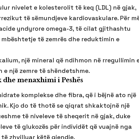
ulur nivelet e kolesterolit të keq (LDL) në gjak,
rrezikut të sëmundjeve kardiovaskulare. Për m
 acide yndyrore omega-3, të cilat gjithashtu
ë mbështetje të zemrës dhe reduktimin e
kalium, një mineral që ndihmon në rregullimin 
en e një zemre të shëndetshme.
ak dhe menaxhimi i Pesh
ës
idrate komplekse dhe fibra, që i bëjnë ato një
ik. Kjo do të thotë se qiqrat shkaktojnë një
ueshme të niveleve të sheqerit në gjak, duke
eve të glukozës për individët që vuajnë nga
 të zhvilluar këtë gjendje.