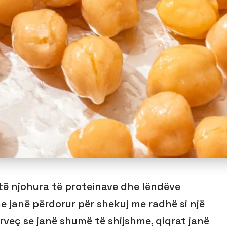
të njohura të proteinave dhe lëndëve
 janë përdorur për shekuj me radhë si një
rveç se janë shumë të shijshme, qiqrat janë