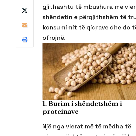
gjithashtu të mbushura me vler
shëndetin e përgjithshëm të trup
konsumimit të qiqrave dhe do t
ofrojnë.
1.
Burim i shëndetshëm i
proteinave
Një nga vlerat më të mëdha të