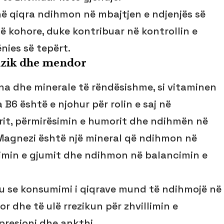
 në qiqra ndihmon në mbajtjen e ndjenjës së
të kohore, duke kontribuar në kontrollin e
nies së tepërt.
fizik dhe mendor
na dhe minerale të rëndësishme, si vitaminen
 B6 është e njohur për rolin e saj në
rit, përmirësimin e humorit dhe ndihmën në
 Magnezi është një mineral që ndihmon në
simin e gjumit dhe ndihmon në balancimin e
tu se konsumimi i qiqrave mund të ndihmojë në
 dhe të ulë rrezikun për zhvillimin e
presioni dhe ankthi.