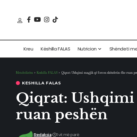
Kreu
Këshilla FALAS
Nutricion
Shëndeti m
Metabolizëm
>
Keshilla FALAS
>
Qiqrat: Ushqimi magjik që forcon shëndetin dhe ruan pe
KESHILLA FALAS
Qiqrat: Ushqimi
ruan peshën
Redaksia
1 vit më parë