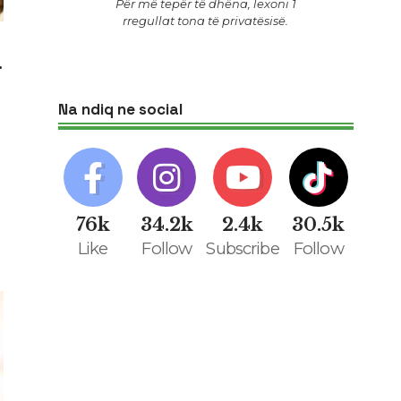
Për më tepër të dhëna, lexoni 1
rregullat tona të privatësisë
.
.
Na ndiq ne social
76k
34.2k
2.4k
30.5k
Like
Follow
Subscribe
Follow