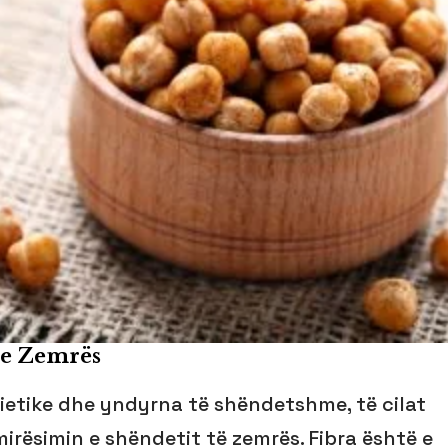
 e Zemrës
dietike dhe yndyrna të shëndetshme, të cilat
irësimin e shëndetit të zemrës. Fibra është e