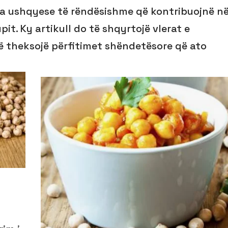
a ushqyese të rëndësishme që kontribuojnë n
it. Ky artikull do të shqyrtojë vlerat e
ë theksojë përfitimet shëndetësore që ato