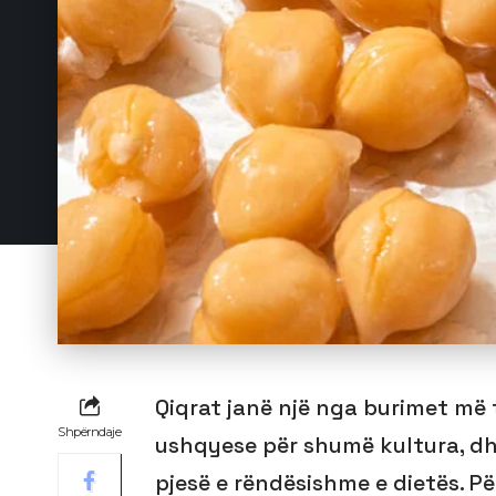
Qiqrat janë një nga burimet më 
Shpërndaje
ushqyese për shumë kultura, dhe
pjesë e rëndësishme e dietës. Pë