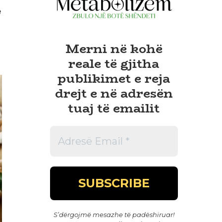
ë
Merni në kohë
reale të gjitha
publikimet e reja
drejt e në adresën
tuaj të emailit
S’dërgojmë mesazhe të padëshiruar!