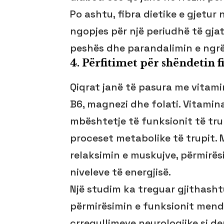
Po ashtu, fibra dietike e gjetur
ngopjes për një periudhë të gja
peshës dhe parandalimin e ngrë
4.
Përfitimet për shëndetin 
Qiqrat janë të pasura me vitami
B6, magnezi dhe folati. Vitamina
mbështetje të funksionit të tru
proceset metabolike të trupit.
relaksimin e muskujve, përmirë
niveleve të energjisë.
Një studim ka treguar gjithash
përmirësimin e funksionit mendor
çrregullimeve neurologjike si de