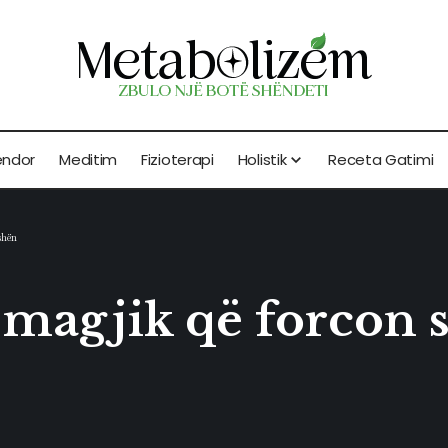
endor
Meditim
Fizioterapi
Holistik
Receta Gatimi
shën
 magjik që forcon 