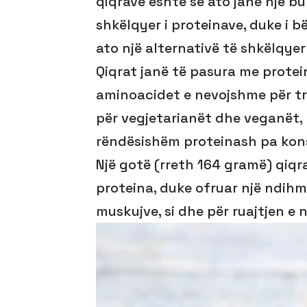
qiqrave është se ato janë një bu
shkëlqyer i proteinave, duke i b
ato një alternativë të shkëlqyer
Qiqrat janë të pasura me protei
aminoacidet e nevojshme për tru
për vegjetarianët dhe veganët, 
rëndësishëm proteinash pa kon
Një gotë (rreth 164 gramë) qiq
proteina, duke ofruar një ndihm
muskujve, si dhe për ruajtjen e