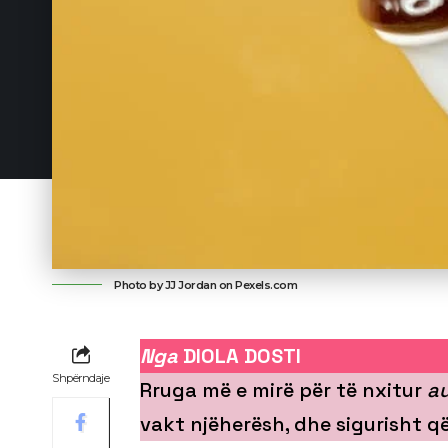
Photo by JJ Jordan on
Pexels.com
Nga
DIOLA DOSTI
Shpërndaje
Rruga më e mirë për të nxitur
a
vakt njëherësh, dhe sigurisht q