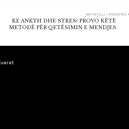
ARTIKULLI I RRADHËS
KE ANKTH DHE STRES? PROVO KËTË
METODË PËR QETËSIMIN E MENDJES
xuarat