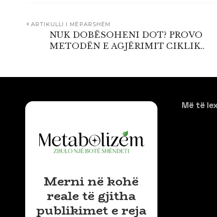
ARTIKULLI I MËPARSHËM
NUK DOBËSOHENI DOT? PROVO
METODËN E AGJËRIMIT CIKLIK..
Më të le
Merni në kohë
reale të gjitha
publikimet e reja