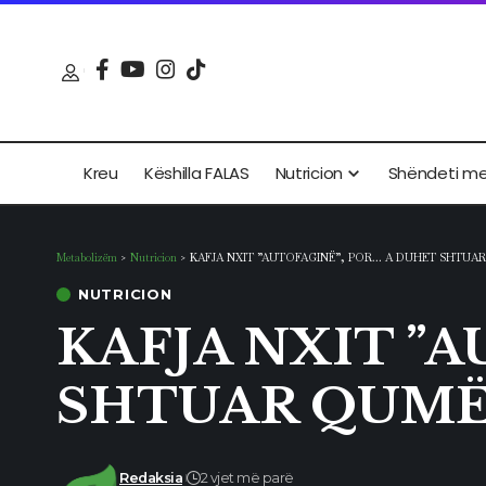
Kreu
Këshilla FALAS
Nutricion
Shëndeti m
Metabolizëm
>
Nutricion
>
KAFJA NXIT ”AUTOFAGINË”, POR… A DUHET SHTUAR
NUTRICION
KAFJA NXIT ”
SHTUAR QUMËS
Redaksia
2 vjet më parë