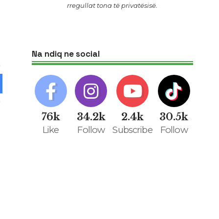
rregullat tona të privatësisë
.
Na ndiq ne social
76k
34.2k
2.4k
30.5k
Like
Follow
Subscribe
Follow