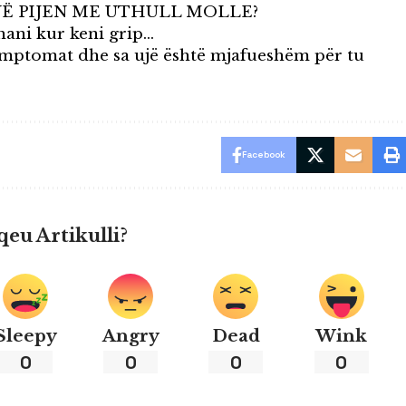
NË PIJEN ME UTHULL MOLLE?
hani kur keni grip…
Simptomat dhe sa ujë është mjafueshëm për tu
Facebook
qeu Artikulli?
Sleepy
Angry
Dead
Wink
0
0
0
0