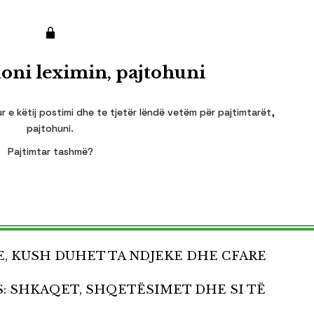
oni leximin, pajtohuni
r e këtij postimi dhe te tjetër lëndë vetëm për pajtimtarët,
pajtohuni.
Pajtimtar tashmë?
E, KUSH DUHET TA NDJEKE DHE CFARE
S: SHKAQET, SHQETËSIMET DHE SI TË