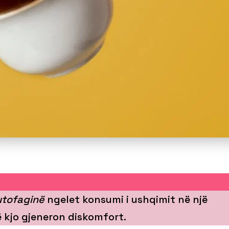
utofaginë
ngelet konsumi i ushqimit në një
ë kjo gjeneron diskomfort.