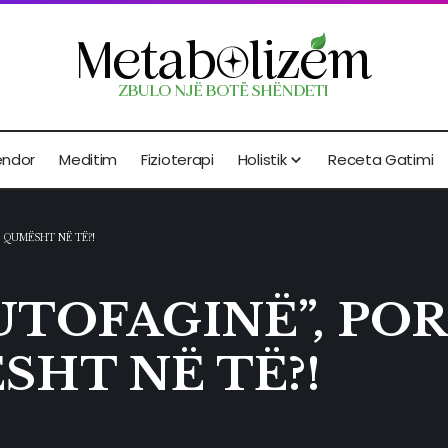
endor
Meditim
Fizioterapi
Holistik
Receta Gatimi
 QUMËSHT NË TË?!
AUTOFAGINË”, PO
HT NË TË?!