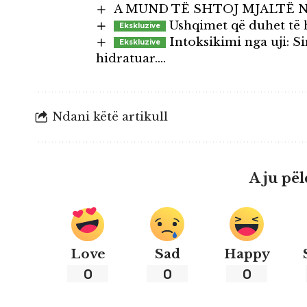
A MUND TË SHTOJ MJALTË 
Ushqimet që duhet të 
Intoksikimi nga uji: 
hidratuar….
Ndani këtë artikull
A ju pël
Love
Sad
Happy
0
0
0