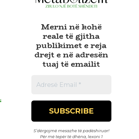
Merni në kohë
reale të gjitha
publikimet e reja
drejt e në adresën
tuaj të emailit
S’dërgojmë mesazhe të padëshiruar!
Për më tepër të dhëna, lexoni 1