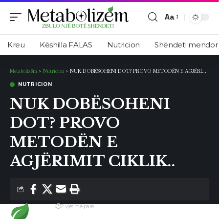
Aa
Ndryshimi
i
Kreu
Këshilla FALAS
Nutricion
Shëndeti mendor
madhësisë
së
Metabolizëm
>
Nutricion
>
NUK DOBËSOHENI DOT? PROVO METODËN E AGJËRIMIT CIKLIK..
shkronjave
NUTRICION
NUK DOBËSOHENI
DOT? PROVO
METODËN E
AGJËRIMIT CIKLIK..
Redaksia
2 vjet më parë
Përditësimi i fundit: 26 Prill, 2024 5:17 pm