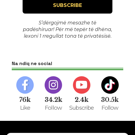
S’dërgojmë mesazhe të
padëshiruar! Për më tepër të dhëna,
lexoni 1
rregullat tona të privatësisë
.
Na ndiq ne social
76k
34.2k
2.4k
30.5k
Like
Follow
Subscribe
Follow