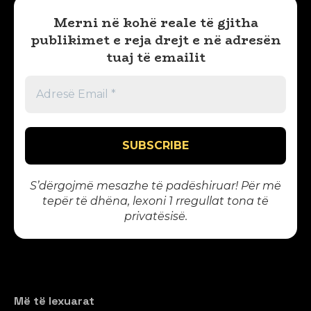
Merni në kohë reale të gjitha
publikimet e reja drejt e në adresën
tuaj të emailit
S’dërgojmë mesazhe të padëshiruar! Për më
tepër të dhëna, lexoni 1
rregullat tona të
privatësisë
.
Më të lexuarat