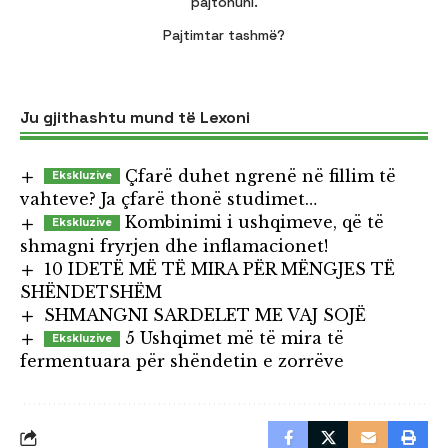
pajtohuni.
Pajtimtar tashmë?
Ju gjithashtu mund të Lexoni
Çfarë duhet ngrenë në fillim të
vahteve? Ja çfarë thonë studimet…
Kombinimi i ushqimeve, që të
shmagni fryrjen dhe inflamacionet!
10 IDETË MË TË MIRA PËR MËNGJES TË
SHËNDETSHËM
SHMANGNI SARDELET ME VAJ SOJË
5 Ushqimet më të mira të
fermentuara për shëndetin e zorrëve