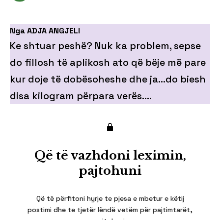
Nga ADJA ANGJELI
Ke shtuar peshë? Nuk ka problem, sepse
do fillosh të aplikosh ato që bëje më pare
kur doje të dobësoheshe dhe ja…do biesh
disa kilogram përpara verës….
Që të vazhdoni leximin,
pajtohuni
Që të përfitoni hyrje te pjesa e mbetur e këtij
postimi dhe te tjetër lëndë vetëm për pajtimtarët,