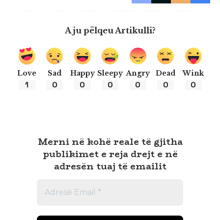
A ju pëlqeu Artikulli?
Love
Sad
Happy
Sleepy
Angry
Dead
Wink
1
0
0
0
0
0
0
Merni në kohë reale të gjitha
publikimet e reja drejt e në
adresën tuaj të emailit