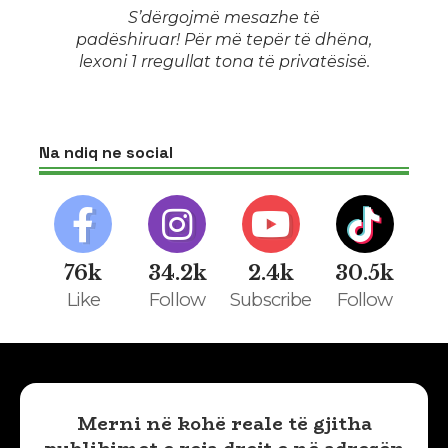
S’dërgojmë mesazhe të
padëshiruar! Për më tepër të dhëna,
lexoni 1
rregullat tona të privatësisë
.
Na ndiq ne social
76k
34.2k
2.4k
30.5k
Like
Follow
Subscribe
Follow
Merni në kohë reale të gjitha