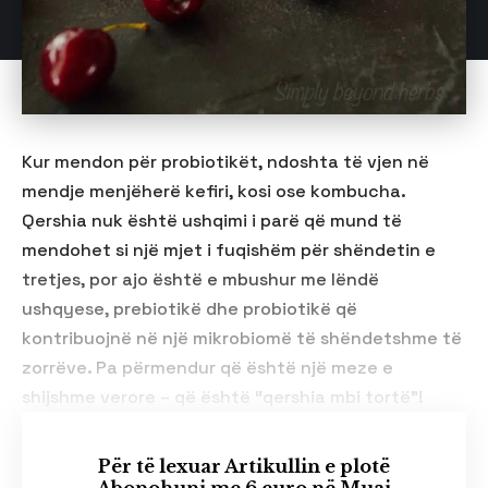
Kur mendon për probiotikët, ndoshta të vjen në
mendje menjëherë kefiri, kosi ose kombucha.
Qershia nuk është ushqimi i parë që mund të
mendohet si një mjet i fuqishëm për shëndetin e
tretjes, por ajo është e mbushur me lëndë
ushqyese, prebiotikë dhe probiotikë që
kontribuojnë në një mikrobiomë të shëndetshme të
zorrëve. Pa përmendur që është një meze e
shijshme verore – që është “qershia mbi tortë”!
Për të lexuar Artikullin e plotë