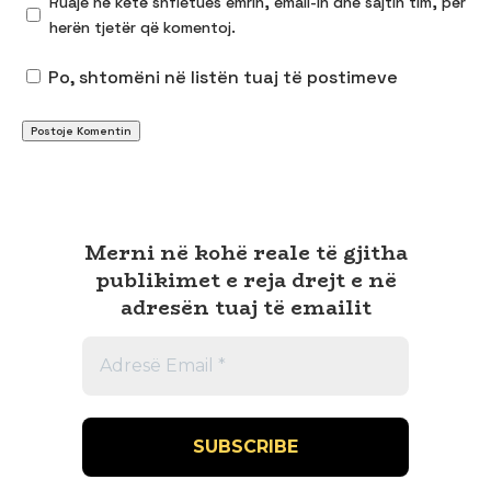
Ruaje në këtë shfletues emrin, email-in dhe sajtin tim, për
herën tjetër që komentoj.
Po, shtomëni në listën tuaj të postimeve
Merni në kohë reale të gjitha
publikimet e reja drejt e në
adresën tuaj të emailit