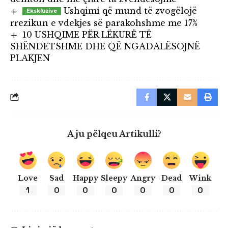
Ushqimi që mund të zvogëlojë
rrezikun e vdekjes së parakohshme me 17%
10 USHQIME PËR LËKURË TË
SHËNDETSHME DHE QË NGADALËSOJNË
PLAKJEN
A ju pëlqeu Artikulli?
Love
Sad
Happy
Sleepy
Angry
Dead
Wink
1
0
0
0
0
0
0