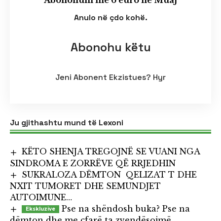
Abonohuni me 6 euro në Muaj
Anulo në çdo kohë.
Abonohu këtu
Jeni Abonent Ekzistues?
Hyr
Ju gjithashtu mund të Lexoni
KËTO SHENJA TREGOJNË SE VUANI NGA
SINDROMA E ZORRËVE QË RRJEDHIN
SUKRALOZA DËMTON QELIZAT T DHE
NXIT TUMORET DHE SEMUNDJET
AUTOIMUNE…
Pse na shëndosh buka? Pse na
dëmton dhe me çfarë ta zvendësojmë