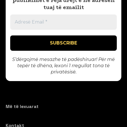
publikimet e reja drejt e në adresën
tuaj të emailit
S’dërgojmë mesazhe të padëshiruar! Për më
tepër të dhëna, lexoni 1
rregullat tona të
privatësisë
.
Më të lexuarat
Kontakt