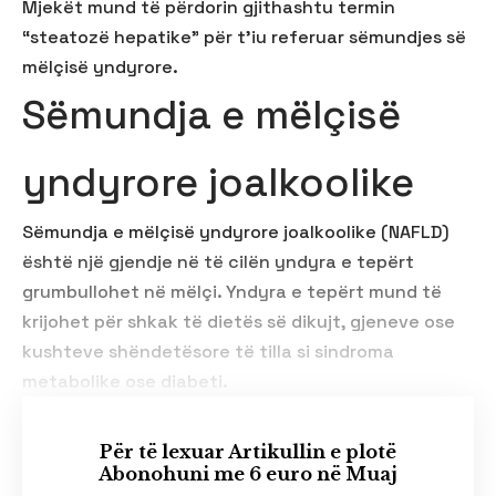
Mjekët mund të përdorin gjithashtu termin
“steatozë hepatike” për t’iu referuar sëmundjes së
mëlçisë yndyrore.
Sëmundja e mëlçisë
yndyrore joalkoolike
Sëmundja e mëlçisë yndyrore joalkoolike (NAFLD)
është një gjendje në të cilën yndyra e tepërt
grumbullohet në mëlçi. Yndyra e tepërt mund të
krijohet për shkak të dietës së dikujt, gjeneve ose
kushteve shëndetësore të tilla si sindroma
metabolike ose diabeti.
Për të lexuar Artikullin e plotë
Abonohuni me 6 euro në Muaj