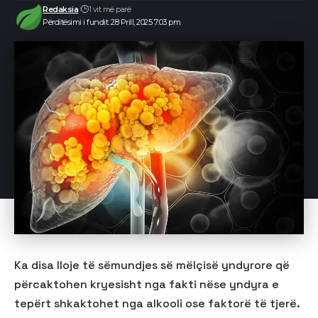
Redaksia
1 vit më parë
Përditësimi i fundit: 28 Prill, 2025 7:03 pm
Ka disa lloje të sëmundjes së mëlçisë yndyrore që
përcaktohen kryesisht nga fakti nëse yndyra e
tepërt shkaktohet nga alkooli ose faktorë të tjerë.