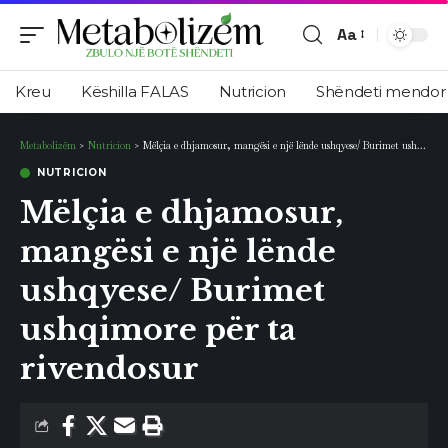
Aa
Ndryshimi
i
Kreu
Këshilla FALAS
Nutricion
Shëndeti mendor
madhësisë
së
Metabolizëm
>
Nutricion
>
Mëlçia e dhjamosur, mangësi e një lënde ushqyese/ Burimet ushqimore për ta rivendosur
shkronjave
NUTRICION
Mëlçia e dhjamosur,
mangësi e një lënde
ushqyese/ Burimet
ushqimore për ta
rivendosur