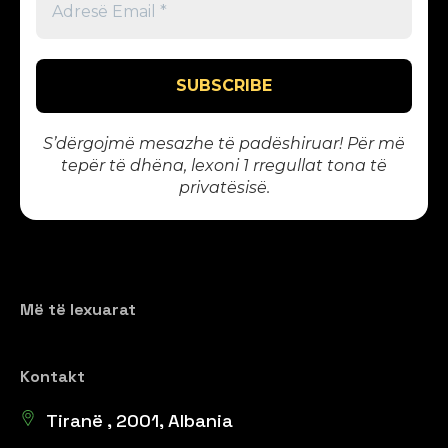
S’dërgojmë mesazhe të padëshiruar! Për më
tepër të dhëna, lexoni 1
rregullat tona të
privatësisë
.
Më të lexuarat
Kontakt
Tiranë , 2001, Albania