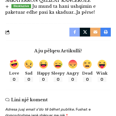
SHKATËRRON QELIZAT KANCEROZE
Ju mund ta hani ushqimin e
paketuar edhe pasi ka skaduar…Ja përse!
A ju pëlqeu Artikulli?
Love
Sad
Happy
Sleepy
Angry
Dead
Wink
0
0
0
0
0
0
0
Lini një koment
Adresa juaj email s’do të bëhet publike.
Fushat e
domosdoshme janë shënuar me një
*