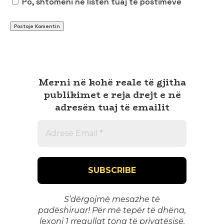
Po, shtomëni në listën tuaj të postimeve
Merni në kohë reale të gjitha
publikimet e reja drejt e në
adresën tuaj të emailit
S’dërgojmë mesazhe të
padëshiruar! Për më tepër të dhëna,
lexoni 1
rregullat tona të privatësisë
.