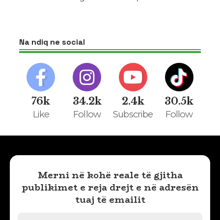
Na ndiq ne social
76k
34.2k
2.4k
30.5k
Like
Follow
Subscribe
Follow
Merni në kohë reale të gjitha
publikimet e reja drejt e në adresën
tuaj të emailit