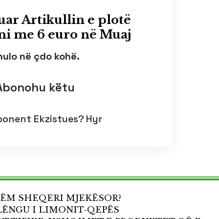
uar Artikullin e plotë
i me 6 euro në Muaj
nulo në çdo kohë.
Abonohu këtu
bonent Ekzistues?
Hyr
HËM SHEQERI MJEKËSOR?
LËNGU I LIMONIT-QEPËS