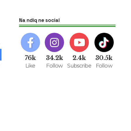
Na ndiq ne social
76k
34.2k
2.4k
30.5k
Like
Follow
Subscribe
Follow