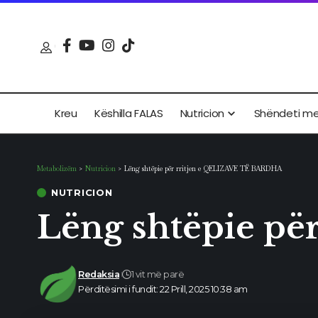
Kreu
Këshilla FALAS
Nutricion
Shëndeti m
Metabolizëm
>
Nutricion
>
Lëng shtëpie për rritjen e QELIZAVE TË BARDHA
NUTRICION
Lëng shtëpie p
Redaksia
1 vit më parë
Përditësimi i fundit: 22 Prill, 2025 10:38 am