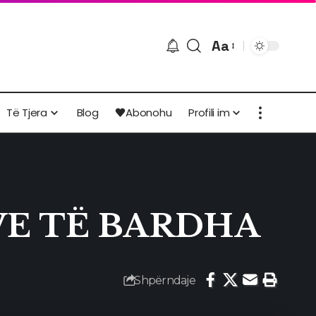
Aa
Ndryshimi
i
madhësisë
Të Tjera
Blog
Abonohu
Profili im
së
shkronjave
ZAVE TË BARDHA
Shpërndaje