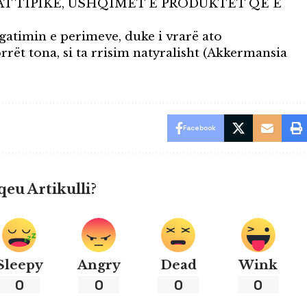
AT TIPIKE, USHQIMET E PRODUKTET QË E
gatimin e perimeve, duke i vrarë ato
rët tona, si ta rrisim natyralisht (Akkermansia
Facebook
qeu Artikulli?
Sleepy
Angry
Dead
Wink
0
0
0
0