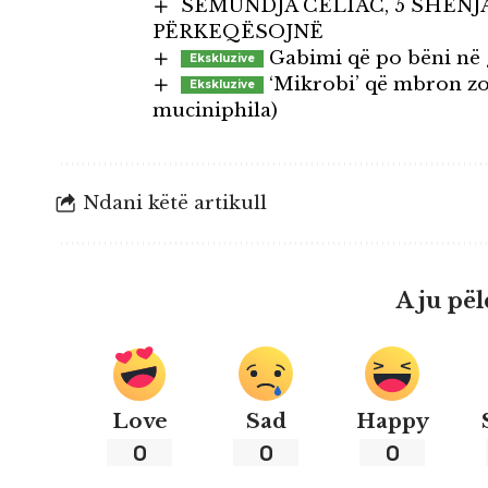
SËMUNDJA CELIAC, 5 SHENJ
PËRKEQËSOJNË
Gabimi që po bëni në 
‘Mikrobi’ që mbron zor
muciniphila)
Ndani këtë artikull
A ju pël
Love
Sad
Happy
0
0
0