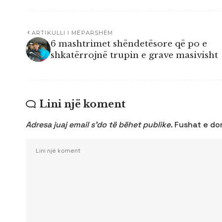
ARTIKULLI I MËPARSHËM
6 mashtrimet shëndetësore që po e
shkatërrojnë trupin e grave masivisht
Lini një koment
Adresa juaj email s’do të bëhet publike.
Fushat e d