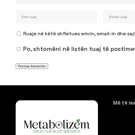
Ruaje në këtë shfletues emrin, email-in dhe saj
Po, shtomëni në listën tuaj të postime
Më të le