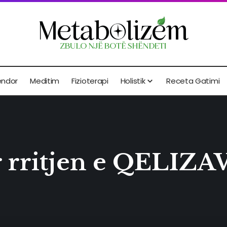
endor
Meditim
Fizioterapi
Holistik
Receta Gatimi
ër rritjen e QELI