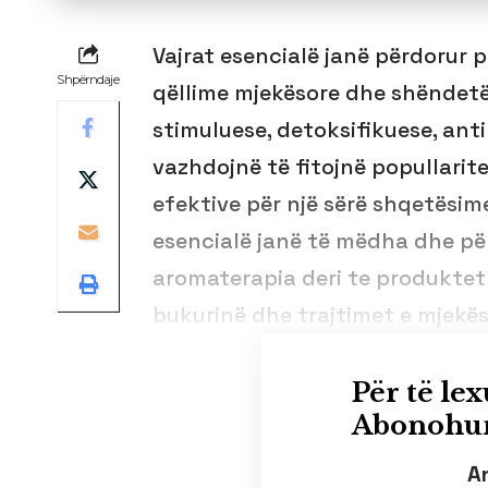
Vajrat esencialë janë përdorur 
Shpërndaje
qëllime mjekësore dhe shëndetës
stimuluese, detoksifikuese, anti
vazhdojnë të fitojnë popullarite
efektive për një sërë shqetësim
esencialë janë të mëdha dhe për
aromaterapia deri te produktet 
bukurinë dhe trajtimet e mjekës
Për të lex
Abonohun
A