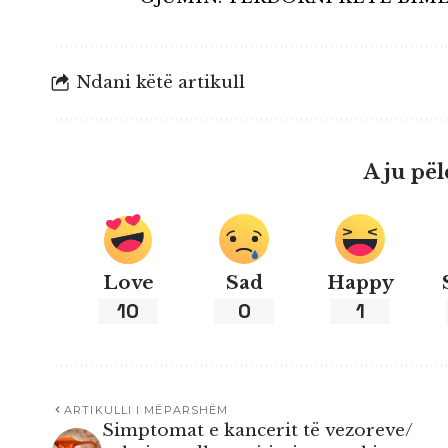
Ndani këtë artikull
A ju pël
Love
Sad
Happy
10
0
1
ARTIKULLI I MËPARSHËM
Simptomat e kancerit të vezoreve/