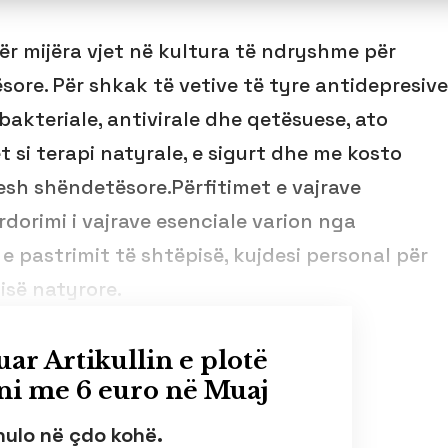
për mijëra vjet në kultura të ndryshme për
ore. Për shkak të vetive të tyre antidepresive
bakteriale, antivirale dhe qetësuese, ato
t si terapi natyrale, e sigurt dhe me kosto
esh shëndetësore.Përfitimet e vajrave
dorimi i vajrave esenciale varion nga
e pastrimit të shtëpisë, kujdesi personal për
isë natyrore.
uar Artikullin e plotë
i me 6 euro në Muaj
nulo në çdo kohë.