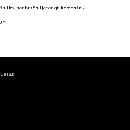
tin tim, për herën tjetër që komentoj.
ve
xuarat