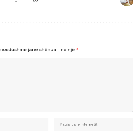
omosdoshme janë shënuar me një
*