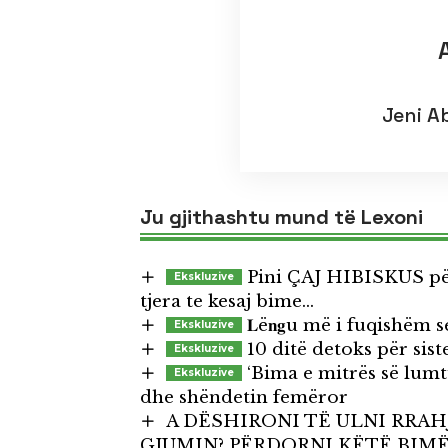
Jeni A
Ju gjithashtu mund të Lexoni
Pini ÇAJ HIBISKUS për 
tjera te kesaj bime…
𝐋ë𝐧𝐠u më i fuqishëm se çdo 
10 ditë detoks për sis
‘Bima e mitrës së lum
dhe shëndetin femëror
A DËSHIRONI TË ULNI RRAH
GJUMIN? PËRDORNI KËTË BIM