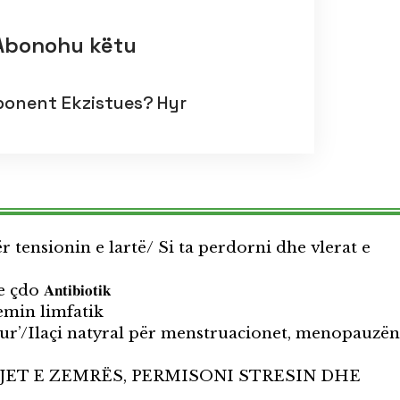
Abonohu këtu
bonent Ekzistues?
Hyr
tensionin e lartë/ Si ta perdorni dhe vlerat e
𝐀𝐧𝐭𝐢𝐛𝐢𝐨𝐭𝐢𝐤
temin limfatik
tur’/Ilaçi natyral për menstruacionet, menopauzën
JET E ZEMRËS, PERMISONI STRESIN DHE
Ë