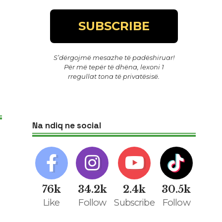
S’dërgojmë mesazhe të padëshiruar!
Për më tepër të dhëna, lexoni 1
rregullat tona të privatësisë
.
Na ndiq ne social
76k
34.2k
2.4k
30.5k
Like
Follow
Subscribe
Follow