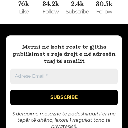
76k
34.2k
2.4k
30.5k
Like
Follow
Subscribe
Follow
Merni në kohë reale të gjitha
publikimet e reja drejt e në adresën
tuaj të emailit
S’dërgojmë mesazhe të padëshiruar! Për më
tepër të dhëna, lexoni 1
rregullat tona të
privatësisë
.