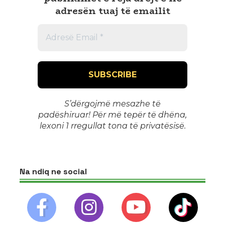
adresën tuaj të emailit
S’dërgojmë mesazhe të
padëshiruar! Për më tepër të dhëna,
lexoni 1
rregullat tona të privatësisë
.
Na ndiq ne social