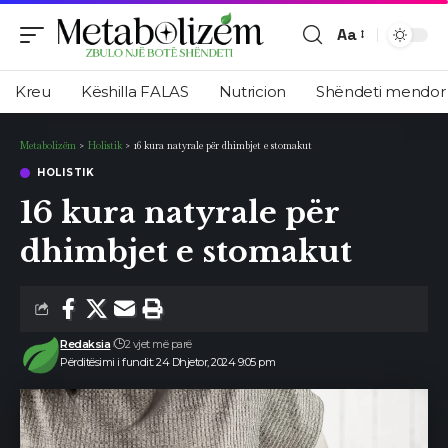
Aa
Ndryshimi
i
Kreu
Këshilla FALAS
Nutricion
Shëndeti mendor
madhësisë
së
Metabolizëm
>
Holistik
>
16 kura natyrale për dhimbjet e stomakut
shkronjave
HOLISTIK
16 kura natyrale për
dhimbjet e stomakut
Redaksia
2 vjet më parë
Përditësimi i fundit: 24 Dhjetor, 2024 9:05 pm