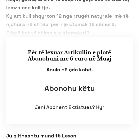
lemza ose kollitje.
Ky artikull shqyrton 12 nga rrugët natyrale më të
njohura në shtëpi për një stomak të sëmurë.
Çfarë është dhimbja e stomakut?
Për të lexuar Artikullin e plotë
Abonohuni me 6 euro në Muaj
Anulo në çdo kohë.
Abonohu këtu
Jeni Abonent Ekzistues?
Hyr
Ju gjithashtu mund të Lexoni