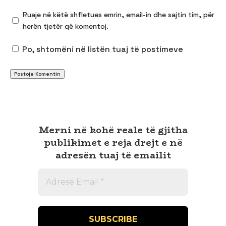
Ruaje në këtë shfletues emrin, email-in dhe sajtin tim, për
herën tjetër që komentoj.
Po, shtomëni në listën tuaj të postimeve
Merni në kohë reale të gjitha
publikimet e reja drejt e në
adresën tuaj të emailit