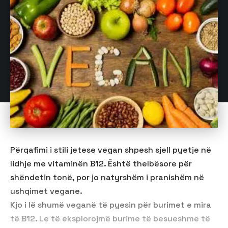
Përqafimi i stili jetese vegan shpesh sjell pyetje në
lidhje me vitaminën B12. Është thelbësore për
shëndetin tonë, por jo natyrshëm i pranishëm në
ushqimet vegane.
Kjo i lë shumë veganë të pyesin për burimet e mira
të B12. Le të eksplorojmë burime të besueshme të