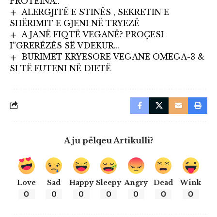
PROTEINA..
ALERGJITË E STINËS , SEKRETIN E
SHËRIMIT E GJENI NË TRYEZË
A JANË FIQTË VEGANË? PROÇESI
I”GRERËZËS SË VDEKUR…
BURIMET KRYESORE VEGANE OMEGA-3 &
SI TË FUTENI NË DIETË
A ju pëlqeu Artikulli?
Love
Sad
Happy
Sleepy
Angry
Dead
Wink
0
0
0
0
0
0
0