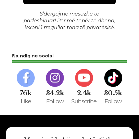
S’dërgojmë mesazhe të
padëshiruar! Për më tepër të dhëna,
lexoni 1
rregullat tona të privatësisë
.
Na ndiq ne social
76k
34.2k
2.4k
30.5k
Like
Follow
Subscribe
Follow