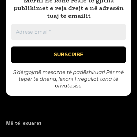
Merni në kohë reale të gjitha
publikimet e reja drejt e në adresën
tuaj të emailit
S’dërgojmë mesazhe të padëshiruar! Për më
tepër të dhëna, lexoni 1
rregullat tona të
privatësisë
.
Më të lexuarat