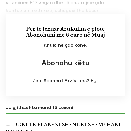
vitaminës B12 vegan dhe të pastrojmë çdo
konfuzion rreth këtij ushqyesi thelbësor.
Për të lexuar Artikullin e plotë
Abonohuni me 6 euro në Muaj
Anulo në çdo kohë.
Abonohu këtu
Jeni Abonent Ekzistues?
Hyr
Ju gjithashtu mund të Lexoni
DONI TË PLAKENI SHËNDETSHËM? HANI