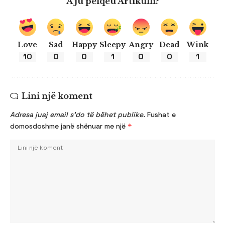
A ju pëlqeu Artikulli?
Love
Sad
Happy
Sleepy
Angry
Dead
Wink
10
0
0
1
0
0
1
Lini një koment
Adresa juaj email s’do të bëhet publike.
Fushat e
domosdoshme janë shënuar me një
*