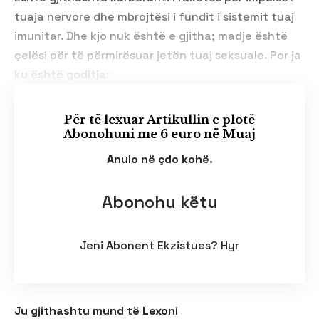
tuaja nervore dhe mbrojtësi i fundit i sistemit tuaj
imunitar. Dhe kjo nuk është e gjitha; madje është
çelësi për të përmirësuar jetën tuaj seksuale. Por ja
ku është goditja:
Për të lexuar Artikullin e plotë
Abonohuni me 6 euro në Muaj
Anulo në çdo kohë.
Abonohu këtu
Jeni Abonent Ekzistues?
Hyr
Ju gjithashtu mund të Lexoni