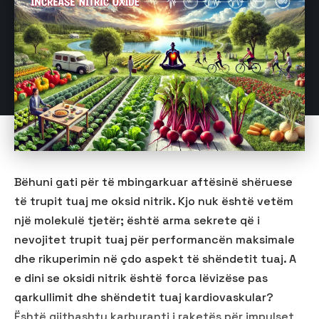
Bëhuni gati për të mbingarkuar aftësinë shëruese
të trupit tuaj me oksid nitrik. Kjo nuk është vetëm
një molekulë tjetër; është arma sekrete që i
nevojitet trupit tuaj për performancën maksimale
dhe rikuperimin në çdo aspekt të shëndetit tuaj. A
e dini se oksidi nitrik është forca lëvizëse pas
qarkullimit dhe shëndetit tuaj kardiovaskular?
Është gjithashtu karburanti i raketës për impulset