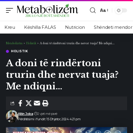
Aa
Ndryshimi
i
Kreu
Këshilla FALAS
Nutricion
Shëndeti mendor
madhësisë
së
Metabolizëm
>
Holistik
>
A doni të rindërtoni trurin dhe nervat tuaja? Me ndiqni…
shkronjave
HOLISTIK
A doni të rindërtoni
trurin dhe nervat tuaja?
Me ndiqni…
Altin Joka
2 vjet më parë
Përditësimi i fundit: 15 Dhjetor, 2024 4:21 pm