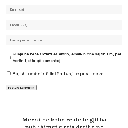
Ruaje në këtë shfletues emrin, email-in dhe sajtin tim, për
herën tjetër që komentoj.
Po, shtomëni në listën tuaj të postimeve
Merni në kohë reale të gjitha
publikimet e reja drejt e në