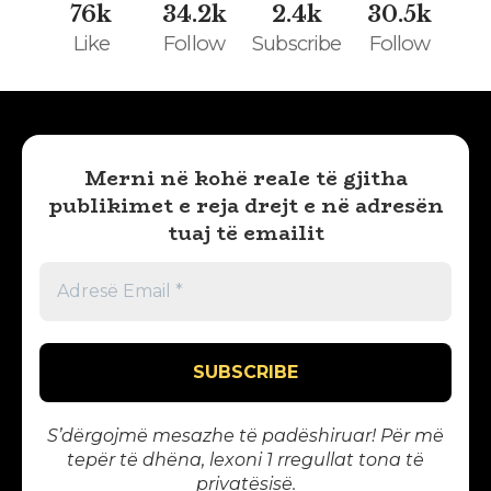
76k
34.2k
2.4k
30.5k
Like
Follow
Subscribe
Follow
Merni në kohë reale të gjitha
publikimet e reja drejt e në adresën
tuaj të emailit
S’dërgojmë mesazhe të padëshiruar! Për më
tepër të dhëna, lexoni 1
rregullat tona të
privatësisë
.