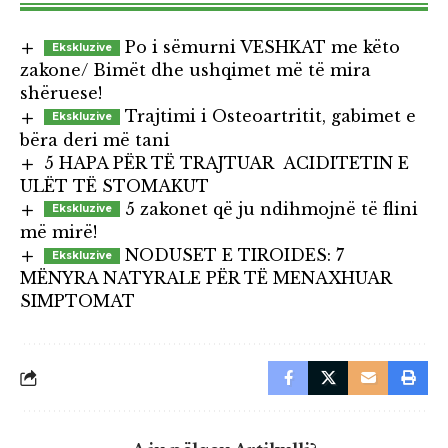
Po i sëmurni VESHKAT me këto
zakone/ Bimët dhe ushqimet më të mira
shëruese!
Trajtimi i Osteoartritit, gabimet e
bëra deri më tani
5 HAPA PËR TË TRAJTUAR ACIDITETIN E
ULËT TË STOMAKUT
5 zakonet që ju ndihmojnë të flini
më mirë!
NODUSET E TIROIDES: 7
MËNYRA NATYRALE PËR TË MENAXHUAR
SIMPTOMAT