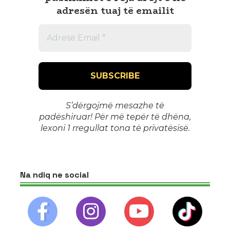
adresën tuaj të emailit
S’dërgojmë mesazhe të
padëshiruar! Për më tepër të dhëna,
lexoni 1
rregullat tona të privatësisë
.
Na ndiq ne social