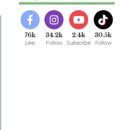
76k
34.2k
2.4k
30.5k
Like
Follow
Subscribe
Follow