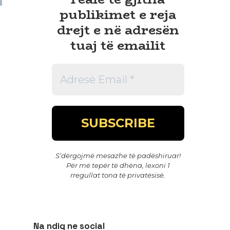
publikimet e reja
drejt e në adresën
tuaj të emailit
S’dërgojmë mesazhe të padëshiruar!
Për më tepër të dhëna, lexoni 1
rregullat tona të privatësisë
.
Na ndiq ne social