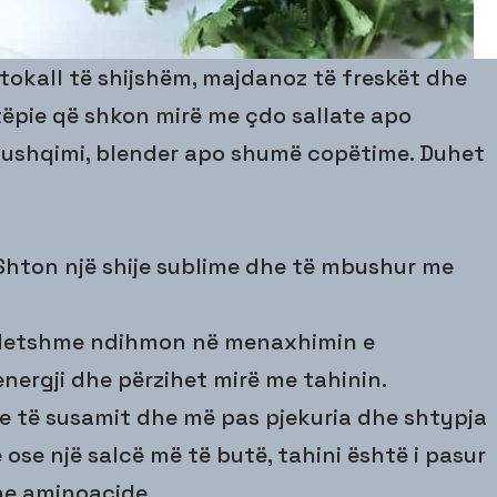
tokall të shijshëm, majdanoz të freskët dhe
htëpie që shkon mirë me çdo sallate apo
 ushqimi, blender apo shumë copëtime. Duhet
 Shton një shije sublime dhe të mbushur me
ndetshme ndihmon në menaxhimin e
nergji dhe përzihet mirë me tahinin.
ve të susamit dhe më pas pjekuria dhe shtypja
 ose një salcë më të butë, tahini është i pasur
e aminoacide.