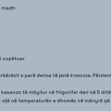
të madh
 i copëtuar
ërbërësit e parë derisa të jenë kremoze. Përzien
 kavanoz të mbyllur në frigorifer deri në 5 ditë
të vijë në temperaturën e dhomës në mënyrë që