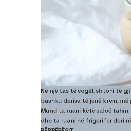
Në një tas të vogël, shtoni të gj
bashku derisa të jenë krem, më 
Mund ta ruani këtë salcë tahini
dhe ta ruani në frigorifer deri në
PËRBËRËSIT