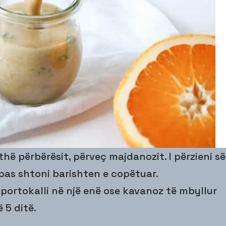
ithë përbërësit, përveç majdanozit. I përzieni së
pas shtoni barishten e copëtuar.
 portokalli në një enë ose kavanoz të mbyllur
 5 ditë.