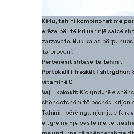
Këtu, tahini kombinohet me por
erëza për të krijuar një salcë s
zarzavate. Nuk ka as përpunues
ta provoni!
Përbërësit shtesë të tahinit
Portokalli i freskët i shtrydhur
:
vitaminë C
Vaji i kokosit
: Kjo yndyrë e shë
shëndetshëm të peshës, krijon e
Tahini:
I bërë nga njomja e fara
e tyre në një pastë më të trashë
me yndyrna të shëndetshme dh