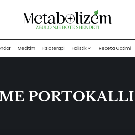
endor
Meditim
Fizioterapi
Holistik
Receta Gatimi
 ME PORTOKALLI