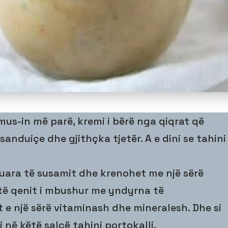
us-in më parë, kremi i bërë nga qiqrat që
sanduiçe dhe gjithçka tjetër. A e dini se tahini
luara të susamit dhe krenohet me një sërë
të qenit i mbushur me yndyrna të
 e një sërë vitaminash dhe mineralesh. Dhe si
i në këtë salcë tahini portokalli.