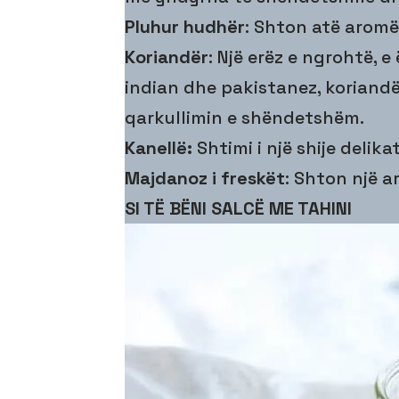
Pluhur hudhër
: Shton atë aromë
Koriandër
: Një erëz e ngrohtë,
indian dhe pakistanez, koriand
qarkullimin e shëndetshëm.
Kanellë:
Shtimi i një shije delika
Majdanoz i freskët
: Shton një a
SI TË BËNI SALCË ME TAHINI