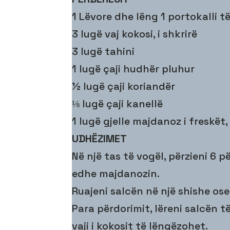
1 Lëvore dhe lëng 1 portokalli 
3 lugë vaj kokosi, i shkrirë
3 lugë tahini
1 lugë çaji hudhër pluhur
½ lugë çaji koriandër
⅛ lugë çaji kanellë
1 lugë gjelle majdanoz i freskët,
UDHËZIMET
Në një tas të vogël, përzieni 6 p
edhe majdanozin.
Ruajeni salcën në një shishe ose
Para përdorimit, lëreni salcën 
vaji i kokosit të lëngëzohet.