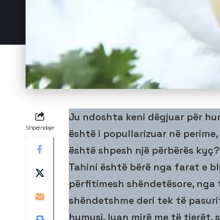
Ju ndoshta keni dëgjuar për hum
Shpërndaje
është i popullarizuar në perime, 
është shpesh një përbërës kyç?
Tahini është bërë nga farat e b
përfitimesh shëndetësore, nga 
shëndetshme deri tek të pasurit
humusi, luan mirë me të tjerët, s