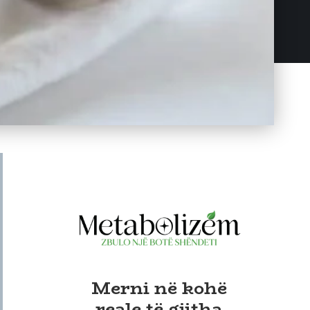
Merni në kohë
reale të gjitha