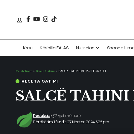
Kreu
Këshilla FALAS
Nutricion
Shëndeti m
Metabolizëm
>
Receta Gatimi
>
SALCË TAHINI ME PORTOKALLI
RECETA GATIMI
SALCË TAHINI
Redaksia
2 vjet më parë
Përditësimi i fundit: 27 Nëntor, 2024 5:25 pm