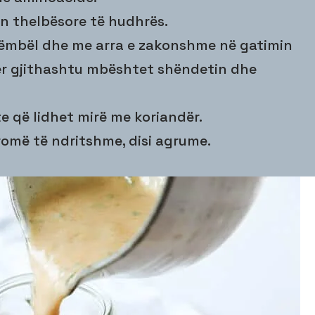
n thelbësore të hudhrës.
 e ëmbël dhe me arra e zakonshme në gatimin
ër gjithashtu mbështet shëndetin dhe
te që lidhet mirë me koriandër.
romë të ndritshme, disi agrume.