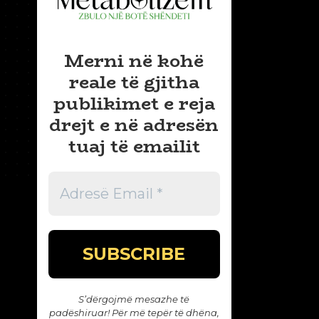
Merni në kohë
reale të gjitha
publikimet e reja
drejt e në adresën
tuaj të emailit
S’dërgojmë mesazhe të
padëshiruar! Për më tepër të dhëna,