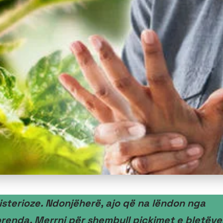
sterioze. Ndonjëherë, ajo që na lëndon nga
renda. Merrni për shembull pickimet e bletëve