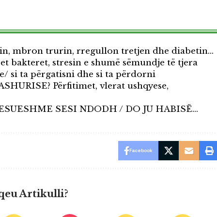
in, mbron trurin, rregullon tretjen dhe diabetin…
ret bakteret, stresin e shumë sëmundje të tjera
/ si ta përgatisni dhe si ta përdorni
SHURISE? Përfitimet, vlerat ushqyese,
ESUESHME SESI NDODH / DO JU HABISË…
Facebook
qeu Artikulli?