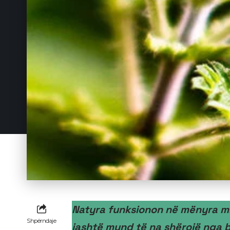
Natyra funksionon në mënyra mi
Shpërndaje
jashtë mund të na shërojë nga b