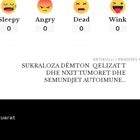
Sleepy
Angry
Dead
Wink
0
0
0
0
ARTIKULLI I RRADHËS
SUKRALOZA DËMTON QELIZAT T
DHE NXIT TUMORET DHE
SEMUNDJET AUTOIMUNE…
xuarat