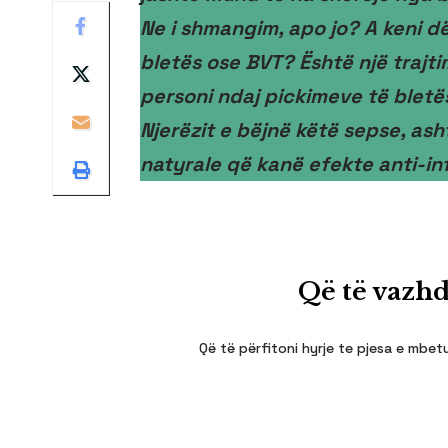
Ne i shmangim, apo jo? A keni d
bletës ose BVT? Është një trajt
personi ndaj pickimeve të bletë
Njerëzit e bëjnë këtë sepse, ash
natyrale që kanë efekte anti-in
Që të vazhd
Që të përfitoni hyrje te pjesa e mbetu