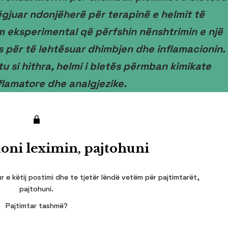
ëgjuar ndonjëherë për terapinë e helmit të
im eksperimental që përfshin nënshtrimin e një
s për të lehtësuar dhimbjen dhe inflamacionin.
tu si hithra, helmi i bletës përmban kimikate
flamatore dhe analgjezike.
oni leximin, pajtohuni
r e këtij postimi dhe te tjetër lëndë vetëm për pajtimtarët,
pajtohuni.
Pajtimtar tashmë?