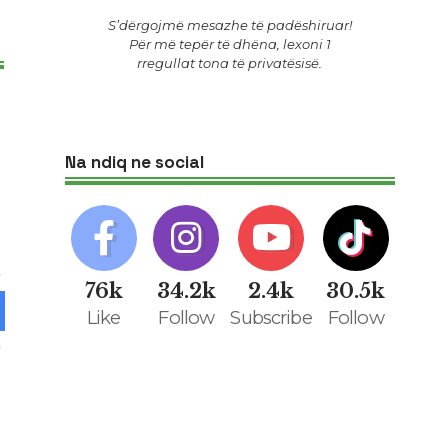
S’dërgojmë mesazhe të padëshiruar!
Për më tepër të dhëna, lexoni 1
rregullat tona të privatësisë
.
Na ndiq ne social
76k
34.2k
2.4k
30.5k
Like
Follow
Subscribe
Follow