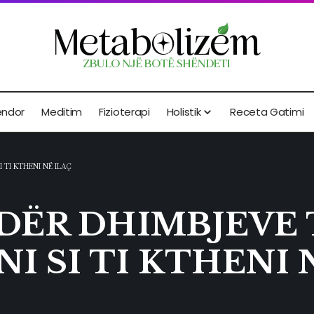
endor
Meditim
Fizioterapi
Holistik
Receta Gatimi
 TI KTHENI NË ILAÇ
DËR DHIMBJEVE 
I SI TI KTHENI 