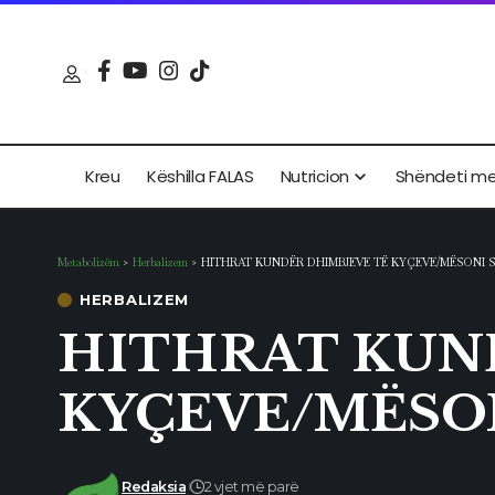
Kreu
Këshilla FALAS
Nutricion
Shëndeti m
Metabolizëm
>
Herbalizem
>
HITHRAT KUNDËR DHIMBJEVE TË KYÇEVE/MËSONI SI
HERBALIZEM
HITHRAT KUN
KYÇEVE/MËSON
Redaksia
2 vjet më parë