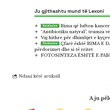
Ju gjithashtu mund të Lexoni
Bima që lufton kancer
“Antibiotiku natyral”, trumza v
Vaj hithre për dhimbjet e kyçeve
Çfarë është BIMA E DA
përdorimet dhe si të rritet
FOTOSINTEZA ËSHTË E PAB
Ndani këtë artikull
A ju pël