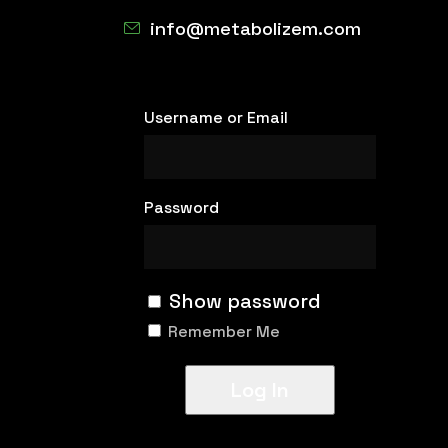
info@metabolizem.com
Username or Email
Password
Show password
Remember Me