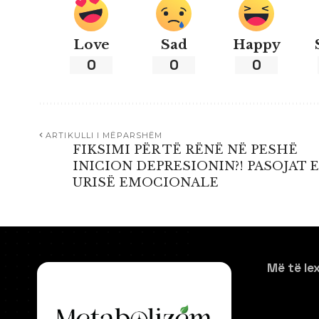
Love
Sad
Happy
0
0
0
ARTIKULLI I MËPARSHËM
FIKSIMI PËR TË RËNË NË PESHË
INICION DEPRESIONIN?! PASOJAT E
URISË EMOCIONALE
Më të le