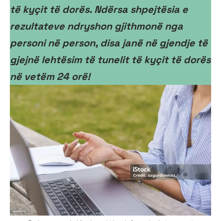
të kyçit të dorës. Ndërsa shpejtësia e
rezultateve ndryshon gjithmonë nga
personi në person, disa janë në gjendje të
gjejnë lehtësim të tunelit të kyçit të dorës
në vetëm 24 orë!