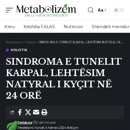
Aa
Ndryshimi
i
Kreu
Këshilla FALAS
Nutricion
Shëndeti mendor
madhësisë
së
Metabolizëm
>
Holistik
>
SINDROMA E TUNELIT KARPAL, LEHTËSIM NATYRAL I KYÇIT NË 24 ORË
shkronjave
HOLISTIK
SINDROMA E TUNELIT
KARPAL, LEHTËSIM
NATYRAL I KYÇIT NË
24 ORË
Redaksia
2 vjet më parë
Përditësimi i fundit: 4 Nëntor, 2024 8:46 pm