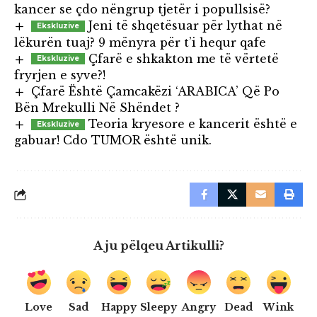
kancer se çdo nëngrup tjetër i popullsisë?
Jeni të shqetësuar për lythat në
lëkurën tuaj? 9 mënyra për t’i hequr qafe
Çfarë e shkakton me të vërtetë
fryrjen e syve?!
Çfarë Është Çamcakëzi ‘ARABICA’ Që Po
Bën Mrekulli Në Shëndet ?
Teoria kryesore e kancerit është e
gabuar! Cdo TUMOR është unik.
A ju pëlqeu Artikulli?
Love
Sad
Happy
Sleepy
Angry
Dead
Wink