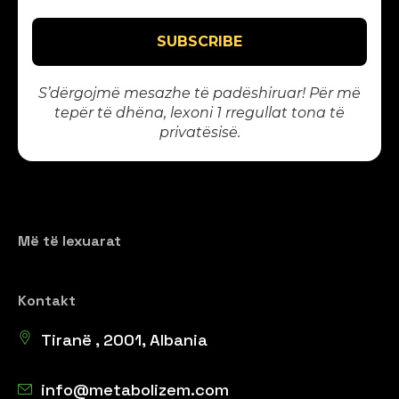
S’dërgojmë mesazhe të padëshiruar! Për më
tepër të dhëna, lexoni 1
rregullat tona të
privatësisë
.
Më të lexuarat
Kontakt
Tiranë , 2001, Albania
info@metabolizem.com