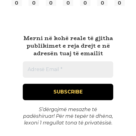
0
0
0
0
0
0
0
Merni në kohë reale të gjitha
publikimet e reja drejt e në
adresën tuaj të emailit
S’dërgojmë mesazhe të
padëshiruar! Për më tepër të dhëna,
lexoni 1
rregullat tona të privatësisë
.