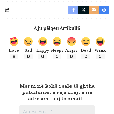
A ju pëlqeu Artikulli?
Love
Sad
Happy
Sleepy
Angry
Dead
Wink
2
0
0
0
0
0
0
Merni në kohë reale të gjitha
publikimet e reja drejt e në
adresën tuaj të emailit