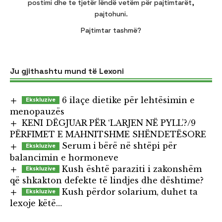
postimi dhe te tjetër lëndë vetëm për pajtimtarët,
pajtohuni.
Pajtimtar tashmë?
Ju gjithashtu mund të Lexoni
6 ilaçe dietike për lehtësimin e
menopauzës
KENI DËGJUAR PËR ‘LARJEN NË PYLL’?/9
PËRFIMET E MAHNITSHME SHËNDETËSORE
Serum i bërë në shtëpi për
balancimin e hormoneve
Kush është paraziti i zakonshëm
që shkakton defekte të lindjes dhe dështime?
Kush përdor solarium, duhet ta
lexoje këtë…