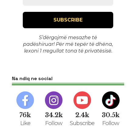
S’dërgojmë mesazhe të
padëshiruar! Për më tepër të dhëna,
lexoni 1
rregullat tona të privatësisë
.
Na ndiq ne social
76k
34.2k
2.4k
30.5k
Like
Follow
Subscribe
Follow