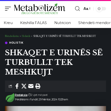
Aa
Ndryshimi
i
Kreu
Këshilla FALAS
Nutricion
Shëndeti mendor
madhësisë
së
Metabolizëm
>
Holistik
>
SHKAQET E URINËS SË TURBULLT TEK MESHKUJT
shkronjave
HOLISTIK
SHKAQET E URINËS SË
TURBULLT TEK
MESHKUJT
Redaksia
2 vjet më parë
Përditësimi i fundit: 29 Nëntor, 2024 10:29 am