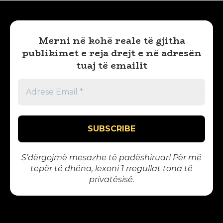
Merni në kohë reale të gjitha
publikimet e reja drejt e në adresën
tuaj të emailit
S’dërgojmë mesazhe të padëshiruar! Për më
tepër të dhëna, lexoni 1
rregullat tona të
privatësisë
.