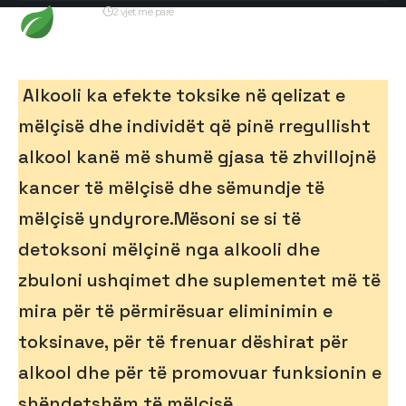
Redaksia
2 vjet më parë
Përditësimi i fundit: 7 Korrik, 2024 12:38 pm
Alkooli ka efekte toksike në qelizat e
mëlçisë dhe individët që pinë rregullisht
alkool kanë më shumë gjasa të zhvillojnë
kancer të mëlçisë dhe sëmundje të
mëlçisë yndyrore.Mësoni se si të
detoksoni mëlçinë nga alkooli dhe
zbuloni ushqimet dhe suplementet më të
mira për të përmirësuar eliminimin e
toksinave, për të frenuar dëshirat për
alkool dhe për të promovuar funksionin e
shëndetshëm të mëlçisë.