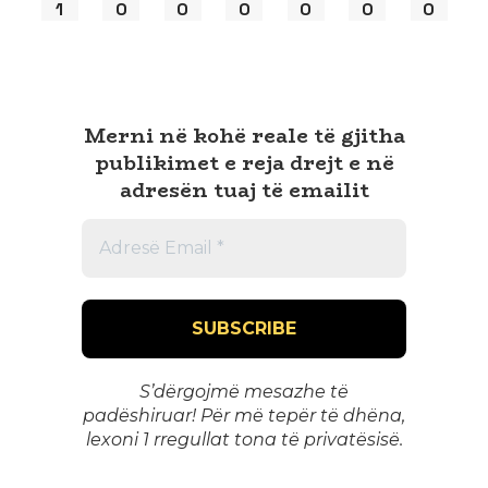
1
0
0
0
0
0
0
Merni në kohë reale të gjitha
publikimet e reja drejt e në
adresën tuaj të emailit
S’dërgojmë mesazhe të
padëshiruar! Për më tepër të dhëna,
lexoni 1
rregullat tona të privatësisë
.