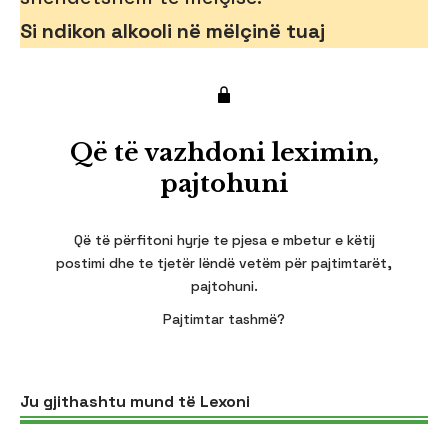
Si ndikon alkooli në mëlçinë tuaj
Që të vazhdoni leximin,
pajtohuni
Që të përfitoni hyrje te pjesa e mbetur e këtij
postimi dhe te tjetër lëndë vetëm për pajtimtarët,
pajtohuni.
Pajtimtar tashmë?
Ju gjithashtu mund të Lexoni