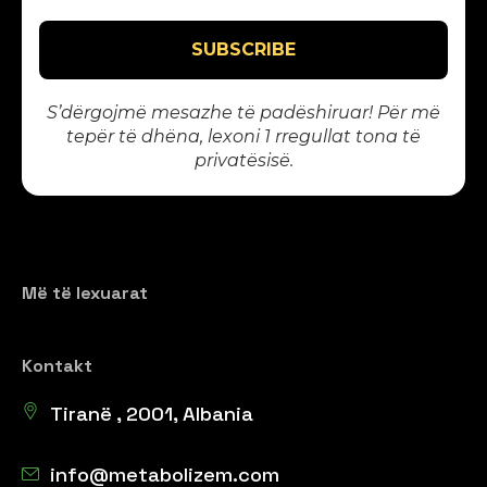
S’dërgojmë mesazhe të padëshiruar! Për më
tepër të dhëna, lexoni 1
rregullat tona të
privatësisë
.
Më të lexuarat
Kontakt
Tiranë , 2001, Albania
info@metabolizem.com