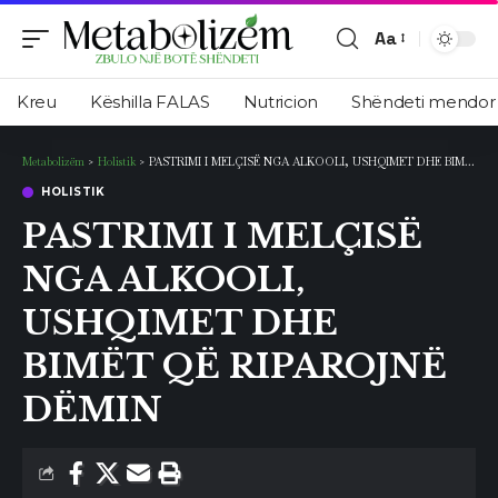
Aa
Ndryshimi
i
Kreu
Këshilla FALAS
Nutricion
Shëndeti mendor
madhësisë
së
Metabolizëm
>
Holistik
>
PASTRIMI I MELÇISË NGA ALKOOLI, USHQIMET DHE BIMËT QË RIPAROJNË DËMIN
shkronjave
HOLISTIK
PASTRIMI I MELÇISË
NGA ALKOOLI,
USHQIMET DHE
BIMËT QË RIPAROJNË
DËMIN