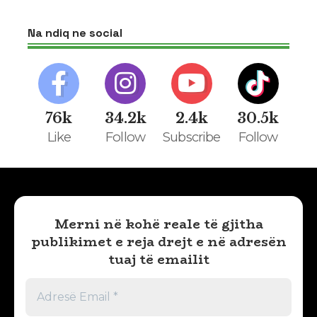
Na ndiq ne social
76k
34.2k
2.4k
30.5k
Like
Follow
Subscribe
Follow
Merni në kohë reale të gjitha
publikimet e reja drejt e në adresën
tuaj të emailit