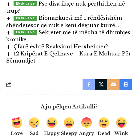
Pse disa ilaçe nuk përthithen në
trup?
Biomarkuesi më i rëndësishëm
shëndetësor që nuk e keni dëgjuar kurrë…
Sekretet më të mëdha të dhimbjes
kronike
Çfarë është Reaksioni Herxheimer?
12 Kripërat E Qelizave – Kura E Mohuar Për
Sëmundjet.
A ju pëlqeu Artikulli?
Love
Sad
Happy
Sleepy
Angry
Dead
Wink